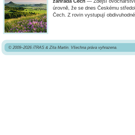
zahrada Čech
— Zdejší ovocnářství
úrovně, že se dnes Českému středo
Čech. Z rovin vystupují obdivuhodné
© 2009–2026 iTRAS & Zíta Martin. Všechna práva vyhrazena.