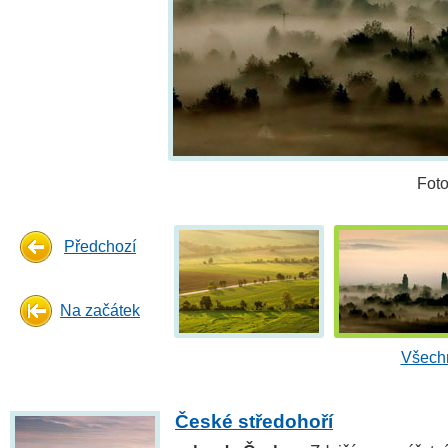
Fot
Předchozí
Na začátek
Všechn
České středohoří