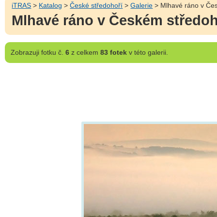
iTRAS
>
Katalog
>
České středohoří
>
Galerie
> Mlhavé ráno v Če
Mlhavé ráno v Českém středoh
Zobrazuji
fotku č.
6
z celkem
83 fotek
v této galerii.