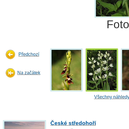
Fot
Předchozí
Na začátek
Všechny náhledy
České středohoří