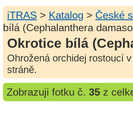
iTRAS
>
Katalog
>
České s
bílá (Cephalanthera damas
Okrotice bílá (Cep
Ohrožená orchidej rostoucí v
stráně.
Zobrazuji
fotku č.
35
z cel