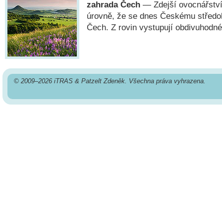
zahrada Čech
— Zdejší ovocnářství
úrovně, že se dnes Českému středo
Čech. Z rovin vystupují obdivuhodné
© 2009–2026 iTRAS & Patzelt Zdeněk. Všechna práva vyhrazena.