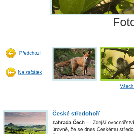
Fot
Předchozí
Na začátek
Všechn
České středohoří
zahrada Čech
— Zdejší ovocnářství
úrovně, že se dnes Českému středo