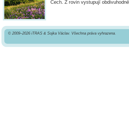
Čech. Z rovin vystupují obdivuhodné
© 2009–2026 iTRAS & Sojka Václav. Všechna práva vyhrazena.