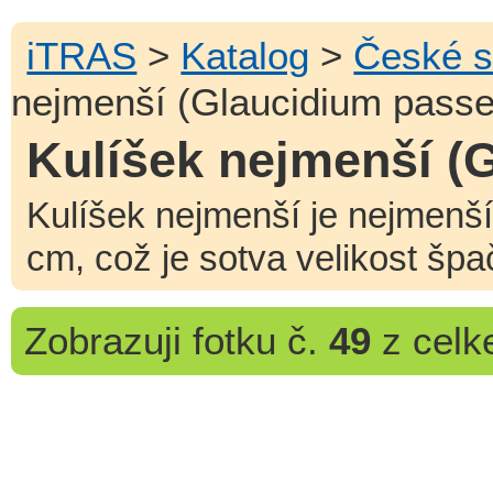
iTRAS
>
Katalog
>
České s
nejmenší (Glaucidium passe
Kulíšek nejmenší (
Kulíšek nejmenší je nejmenš
cm, což je sotva velikost špa
Zobrazuji
fotku č.
49
z cel