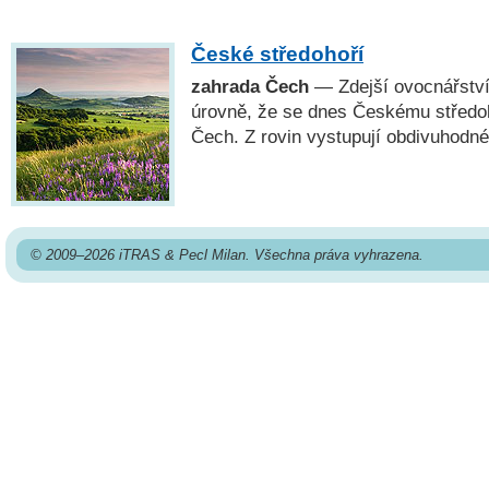
České středohoří
zahrada Čech
— Zdejší ovocnářství
úrovně, že se dnes Českému středo
Čech. Z rovin vystupují obdivuhodné
© 2009–2026 iTRAS & Pecl Milan. Všechna práva vyhrazena.