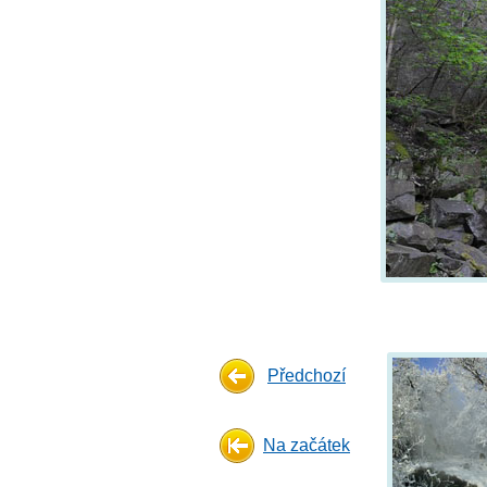
Předchozí
Na začátek