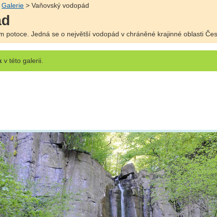
>
Galerie
> Vaňovský vodopád
ád
potoce. Jedná se o největší vodopád v chráněné krajinné oblasti Čes
k
v této galerii.