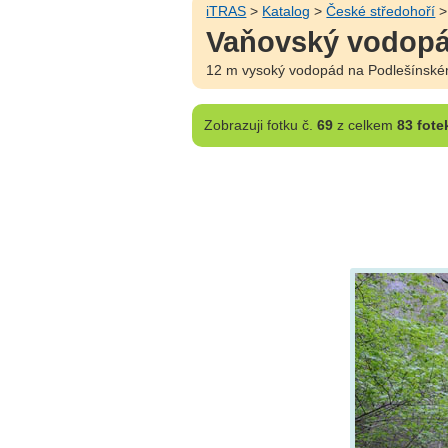
iTRAS
>
Katalog
>
České středohoří
Vaňovský vodop
12 m vysoký vodopád na Podlešínském 
Zobrazuji
fotku č.
69
z celkem
83 fote