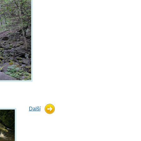
Další