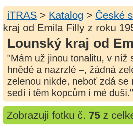
iTRAS
>
Katalog
>
České s
kraj od Emila Filly z roku 19
Lounský kraj od Emi
"Mám už jinou tonalitu, v níž s
hnědé a nazrzlé –, žádná ze
zelenou nikde, neboť zdá se m
sedí i těm kopcům i mé duši." 
Zobrazuji
fotku č.
75
z cel