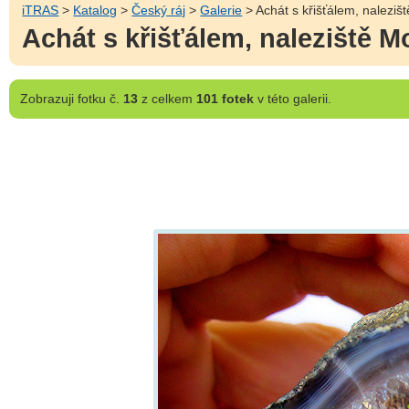
iTRAS
>
Katalog
>
Český ráj
>
Galerie
> Achát s křišťálem, nalezišt
Achát s křišťálem, naleziště M
Zobrazuji
fotku č.
13
z celkem
101 fotek
v této galerii.