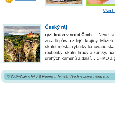
Všechn
Český ráj
ryzí krása v srdci Čech
— Nevelká o
zrcadlí půvab zdejší krajiny. Můžete
skalní města, rybníky lemované ska
roubenky, skalní hrady a zámky, ho
drahých kamenů a další… CHKO a
© 2009–2026 iTRAS & Neumann Tomáš. Všechna práva vyhrazena.