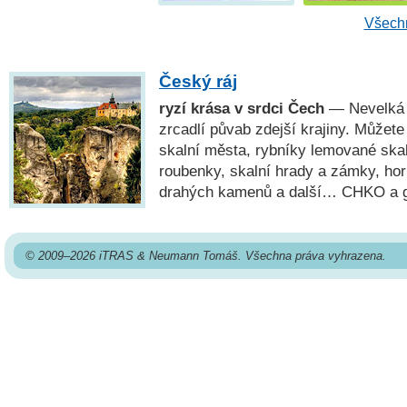
Všechn
Český ráj
ryzí krása v srdci Čech
— Nevelká o
zrcadlí půvab zdejší krajiny. Můžete
skalní města, rybníky lemované ska
roubenky, skalní hrady a zámky, ho
drahých kamenů a další… CHKO a
© 2009–2026 iTRAS & Neumann Tomáš. Všechna práva vyhrazena.