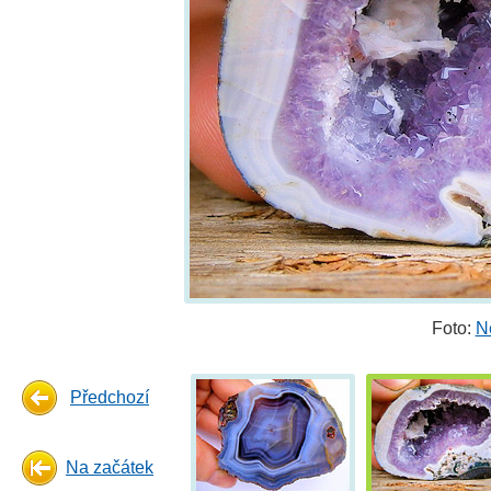
Foto:
N
Předchozí
Na začátek