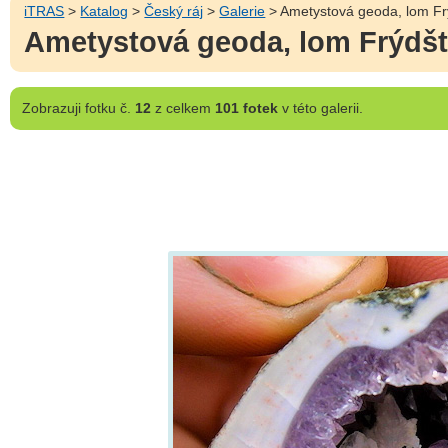
iTRAS
>
Katalog
>
Český ráj
>
Galerie
> Ametystová geoda, lom Frý
Ametystová geoda, lom Frýdšte
Zobrazuji
fotku č.
12
z celkem
101 fotek
v této galerii.