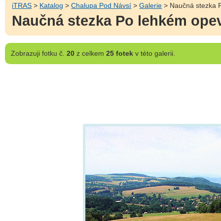
iTRAS
>
Katalog
>
Chalupa Pod Návsí
>
Galerie
> Naučná stezka P
Naučná stezka Po lehkém opev
Zobrazuji
fotku č.
20
z celkem
25 fotek
v této galerii.