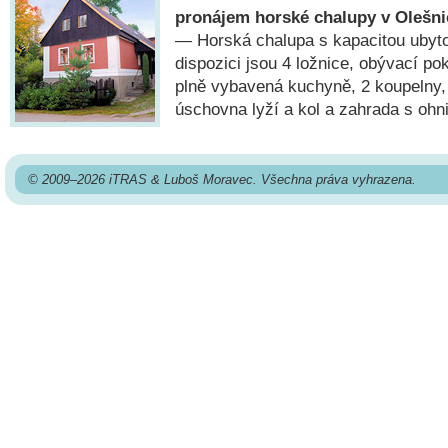
pronájem horské chalupy v Olešni
— Horská chalupa s kapacitou ubyto
dispozici jsou 4 ložnice, obývací p
plně vybavená kuchyně, 2 koupelny, 
úschovna lyží a kol a zahrada s ohn
© 2009–2026 iTRAS & Luboš Moravec. Všechna práva vyhrazena.