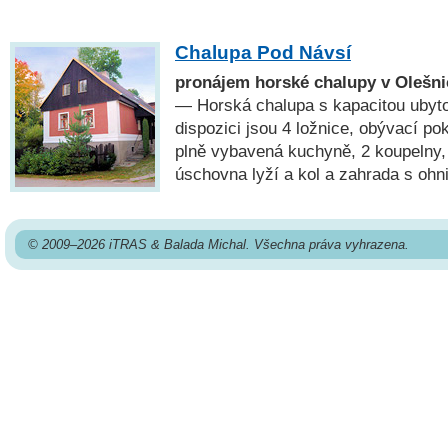
Chalupa Pod Návsí
pronájem horské chalupy v Olešni
— Horská chalupa s kapacitou ubyto
dispozici jsou 4 ložnice, obývací p
plně vybavená kuchyně, 2 koupelny, 
úschovna lyží a kol a zahrada s ohn
© 2009–2026 iTRAS & Balada Michal. Všechna práva vyhrazena.