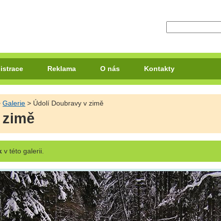
istrace
Reklama
O nás
Kontakty
>
Galerie
> Údolí Doubravy v zimě
 zimě
k
v této galerii.