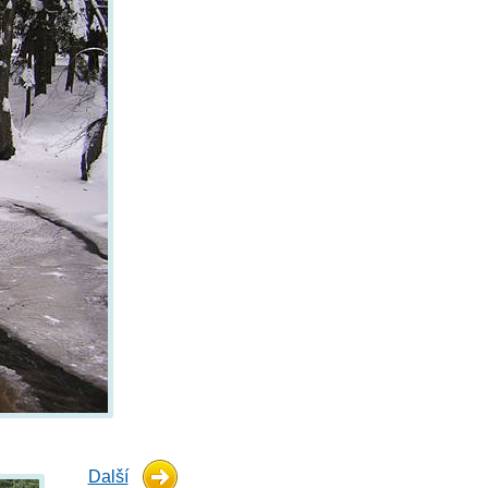
Další