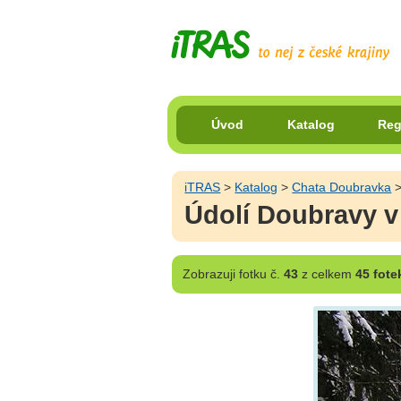
Úvod
Katalog
Reg
iTRAS
>
Katalog
>
Chata Doubravka
Údolí Doubravy v
Zobrazuji
fotku č.
43
z celkem
45 fote