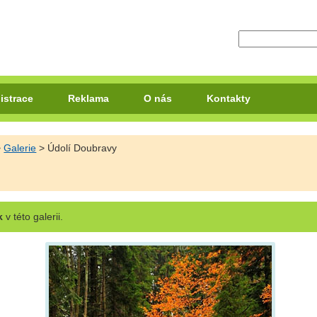
istrace
Reklama
O nás
Kontakty
>
Galerie
> Údolí Doubravy
k
v této galerii.