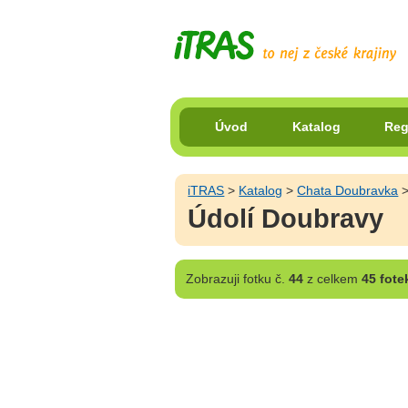
Úvod
Katalog
Reg
iTRAS
>
Katalog
>
Chata Doubravka
Údolí Doubravy
Zobrazuji
fotku č.
44
z celkem
45 fote