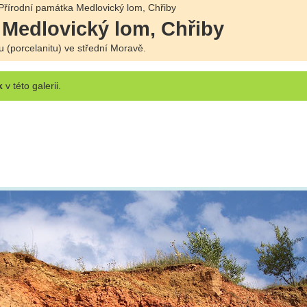
Přírodní památka Medlovický lom, Chřiby
 Medlovický lom, Chřiby
u (porcelanitu) ve střední Moravě.
k
v této galerii.