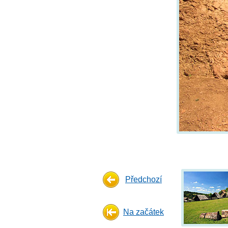
Předchozí
Na začátek