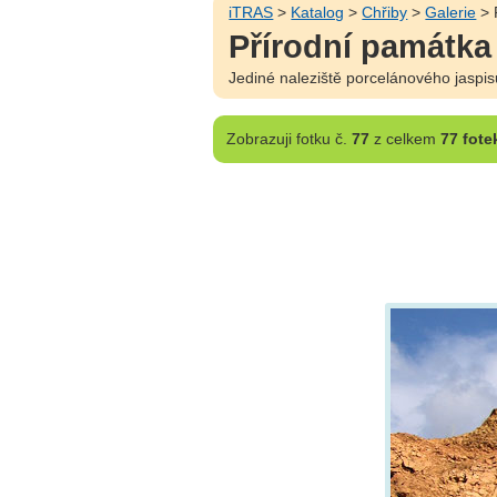
iTRAS
>
Katalog
>
Chřiby
>
Galerie
> 
Přírodní památka
Jediné naleziště porcelánového jaspis
Zobrazuji
fotku č.
77
z celkem
77 fote