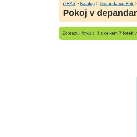
iTRAS
>
Katalog
>
Depandance Petr
Pokoj v depandan
Zobrazuji
fotku č.
3
z celkem
7 fotek
v 