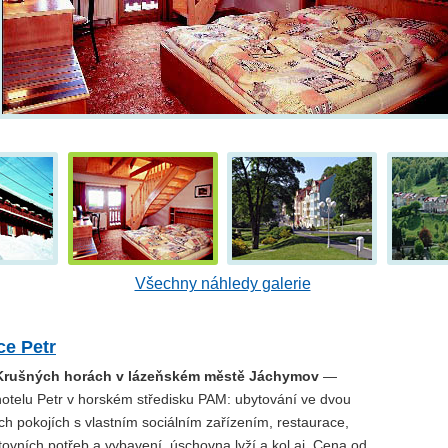
Všechny náhledy galerie
e Petr
 Krušných horách v lázeňském městě Jáchymov
—
telu Petr v horském středisku PAM: ubytování ve dvou
ch pokojích s vlastním sociálním zařízením, restaurace,
ovních potřeb a vybavení, úschovna lyží a kol aj. Cena od