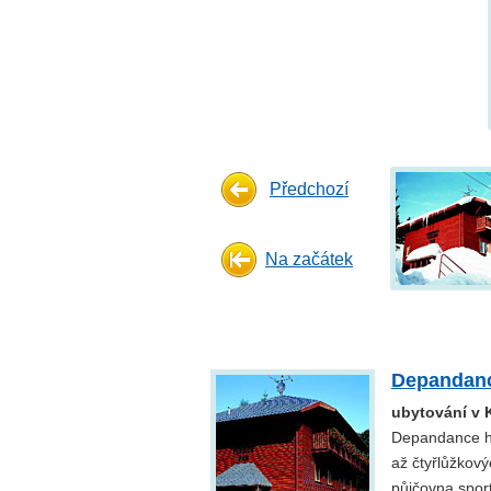
Předchozí
Na začátek
Depandanc
ubytování v
Depandance ho
až čtyřlůžkový
půjčovna sport