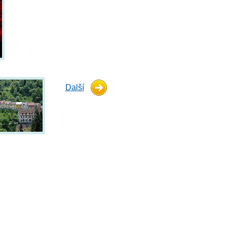
Další