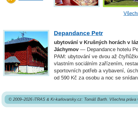
Všechn
Depandance Petr
ubytování v Krušných horách v l
Jáchymov
— Depandance hotelu Pet
PAM: ubytování ve dvou až čtyřlůžk
vlastním sociálním zařízením, resta
sportovních potřeb a vybavení, úsch
od 590 Kč za osobu a noc se snídan
© 2009–2026 iTRAS & Kr-karlovarsky.cz: Tomáš Barth. Všechna práva 