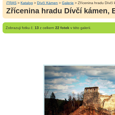
iTRAS
>
Katalog
>
Dívčí Kámen
>
Galerie
> Zřícenina hradu Dívčí 
Zřícenina hradu Dívčí kámen, 
Zobrazuji
fotku č.
13
z celkem
22 fotek
v této galerii.