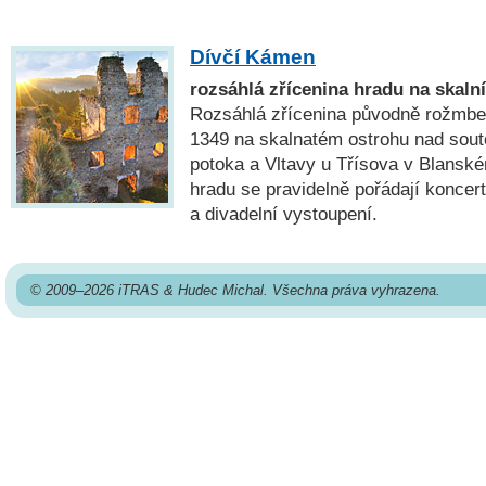
Dívčí Kámen
rozsáhlá zřícenina hradu na skaln
Rozsáhlá zřícenina původně rožmbe
1349 na skalnatém ostrohu nad so
potoka a Vltavy u Třísova v Blanské
hradu se pravidelně pořádají koncert
a divadelní vystoupení.
© 2009–2026 iTRAS & Hudec Michal. Všechna práva vyhrazena.