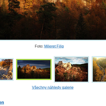
Foto:
Mileret Filip
Všechny náhledy galerie
en