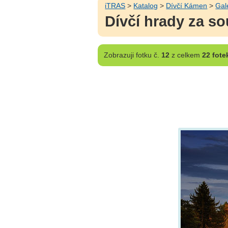
iTRAS
>
Katalog
>
Dívčí Kámen
>
Gal
Dívčí hrady za s
Zobrazuji
fotku č.
12
z celkem
22 fote