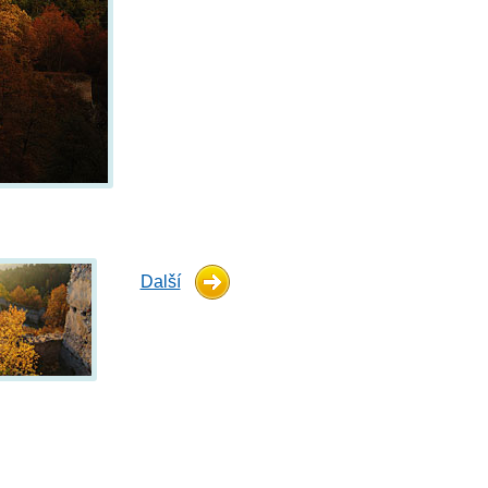
Další