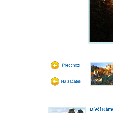
Předchozí
Na začátek
Dívčí Kám