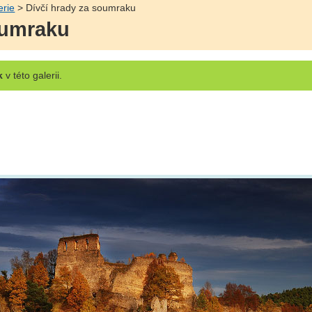
erie
> Dívčí hrady za soumraku
oumraku
k
v této galerii.