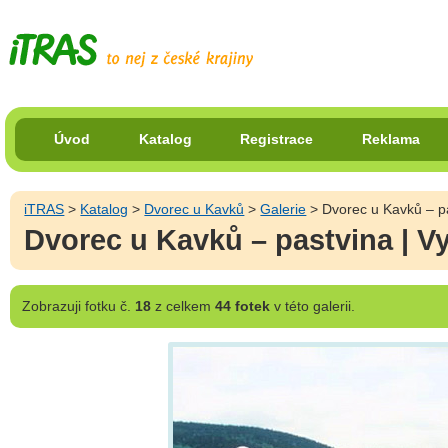
Úvod
Katalog
Registrace
Reklama
iTRAS
>
Katalog
>
Dvorec u Kavků
>
Galerie
> Dvorec u Kavků – pa
Dvorec u Kavků – pastvina | Vy
Zobrazuji
fotku č.
18
z celkem
44 fotek
v této galerii.