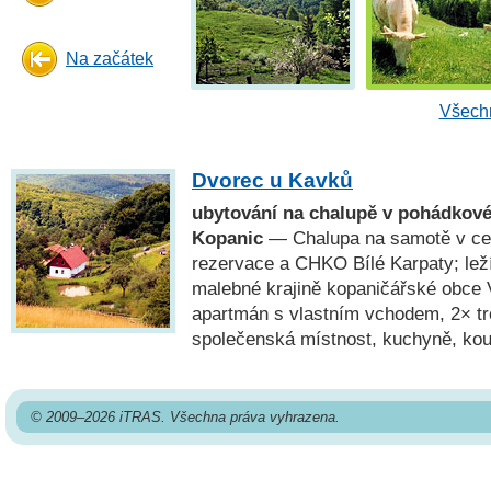
Na začátek
Všechn
Dvorec u Kavků
ubytování na chalupě v pohádkové
Kopanic
— Chalupa na samotě v cen
rezervace a CHKO Bílé Karpaty; lež
malebné krajině kopaničářské obce V
apartmán s vlastním vchodem, 2× tr
společenská místnost, kuchyně, kou
© 2009–2026 iTRAS. Všechna práva vyhrazena.