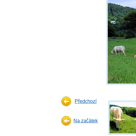
Předchozí
Na začátek