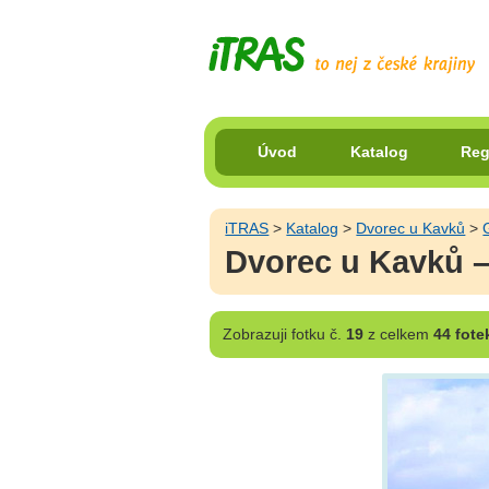
Úvod
Katalog
Reg
iTRAS
>
Katalog
>
Dvorec u Kavků
>
Dvorec u Kavků – 
Zobrazuji
fotku č.
19
z celkem
44 fote