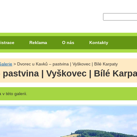
istrace
Reklama
O nás
Kontakty
Galerie
> Dvorec u Kavků – pastvina | Vyškovec | Bílé Karpaty
pastvina | Vyškovec | Bílé Karp
k
v této galerii.