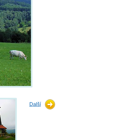
Další