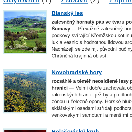
Blanský les
zalesněný hornatý pás ve tvaru p
Šumavy
— Převážně zalesněný horn
podkovy svírající Křemžskou kotlinu
luk a vesnic s hodnotnou lidovou a
Nacházejí se zde mj. původní bučin
Chráněná krajinná oblast.
Novohradské hory
rozsáhlé a téměř neosídlené lesy 
hranici
— Velmi dobře zachovalá obl
rakouských hranic, jež byla po dlou
zónou u železné opony. Horské hlub
sklářskými osadami střídají podhors
venkovskými samotami a menšími o
Holašovický kruh