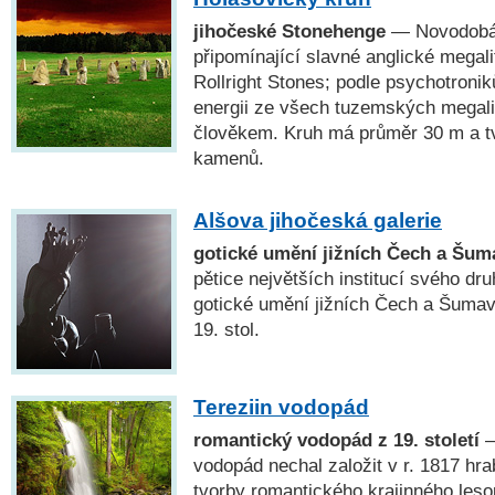
jihočeské Stonehenge
— Novodobá 
připomínající slavné anglické megal
Rollright Stones; podle psychotronik
energii ze všech tuzemských megal
člověkem. Kruh má průměr 30 m a tvo
kamenů.
Alšova jihočeská galerie
gotické umění jižních Čech a Šum
pětice největších institucí svého dr
gotické umění jižních Čech a Šuma
19. stol.
Tereziin vodopád
romantický vodopád z 19. století
—
vodopád nechal založit v r. 1817 hr
tvorby romantického krajinného leso