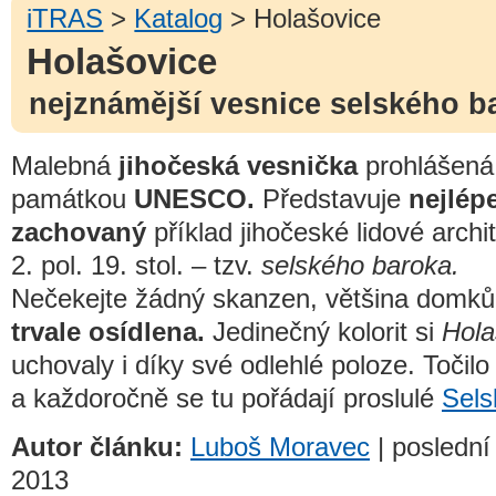
iTRAS
>
Katalog
> Holašovice
Holašovice
nejznámější vesnice selského b
Malebná
jihočeská vesnička
prohlášená
památkou
UNESCO.
Představuje
nejlép
zachovaný
příklad jihočeské lidové archi
2. pol. 19. stol. – tzv.
selského baroka.
Nečekejte žádný skanzen, většina domků
trvale osídlena.
Jedinečný kolorit si
Hola
uchovaly i díky své odlehlé poloze. Točil
a každoročně se tu pořádají proslulé
Sels
Autor článku:
Luboš Moravec
| poslední 
2013