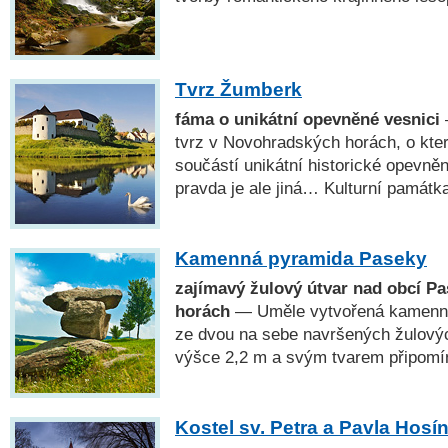
Tvrz Žumberk
fáma o unikátní opevněné vesnici
tvrz v Novohradských horách, o kter
součástí unikátní historické opevn
pravda je ale jiná… Kulturní památk
Kamenná pyramida Paseky
zajímavý žulový útvar nad obcí P
horách
— Uměle vytvořená kamenná 
ze dvou na sebe navršených žulový
výšce 2,2 m a svým tvarem připomín
Kostel sv. Petra a Pavla Hosí