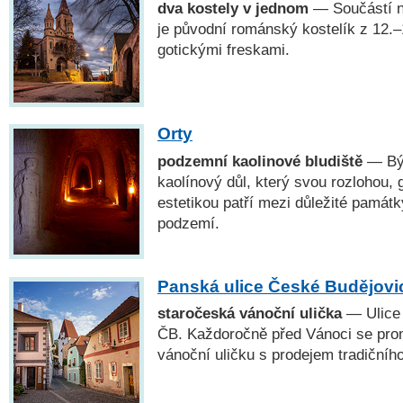
dva kostely v jednom
— Součástí n
je původní románský kostelík z 12.–
gotickými freskami.
Orty
podzemní kaolinové bludiště
— Bý
kaolínový důl, který svou rozlohou, 
estetikou patří mezi důležité památ
podzemí.
Panská ulice České Budějovi
staročeská vánoční ulička
— Ulice 
ČB. Každoročně před Vánoci se pro
vánoční uličku s prodejem tradičníh