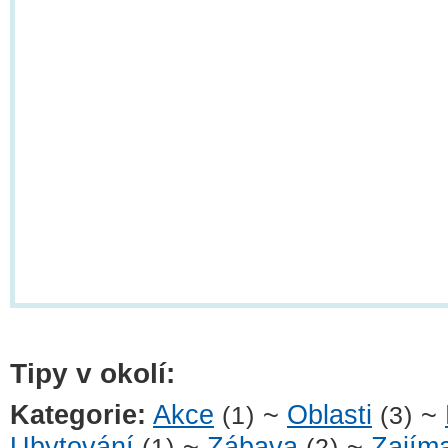
Tipy v okolí:
Kategorie:
Akce
~
Oblasti
~
(1)
(3)
Ubytování
~
Zábava
~
Zajíma
(1)
(2)