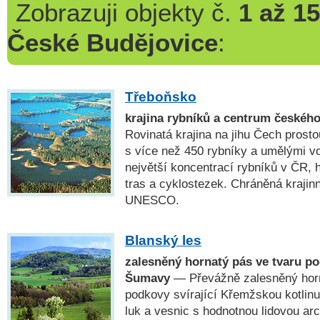
Zobrazuji
objekty č.
1 až 15
České Budějovice
:
Třeboňsko
krajina rybníků a centrum českého
Rovinatá krajina na jihu Čech prost
s více než 450 rybníky a umělými vo
největší koncentrací rybníků v ČR, h
tras a cyklostezek. Chráněná krajin
UNESCO.
Blanský les
zalesněný hornatý pás ve tvaru p
Šumavy
— Převážně zalesněný horn
podkovy svírající Křemžskou kotlinu
luk a vesnic s hodnotnou lidovou a