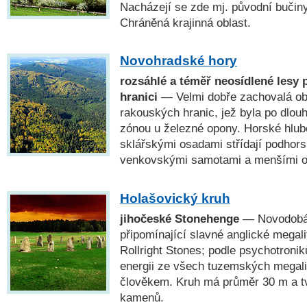
Nacházejí se zde mj. původní bučin
Chráněná krajinná oblast.
Novohradské hory
rozsáhlé a téměř neosídlené lesy 
hranici
— Velmi dobře zachovalá obl
rakouských hranic, jež byla po dlou
zónou u železné opony. Horské hlub
sklářskými osadami střídají podhors
venkovskými samotami a menšími o
Holašovický kruh
jihočeské Stonehenge
— Novodobá 
připomínající slavné anglické megal
Rollright Stones; podle psychotronik
energii ze všech tuzemských megal
člověkem. Kruh má průměr 30 m a tvo
kamenů.