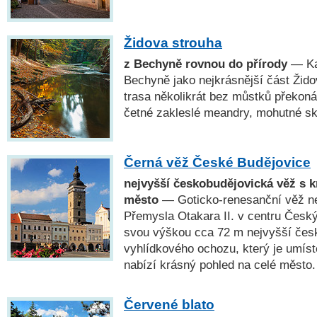
Židova strouha
z Bechyně rovnou do přírody
— Kaň
Bechyně jako nejkrásnější část Židov
trasa několikrát bez můstků překoná
četné zakleslé meandry, mohutné ska
Černá věž České Budějovice
nejvyšší českobudějovická věž s 
město
— Goticko-renesanční věž n
Přemysla Otakara II. v centru Český
svou výškou cca 72 m nejvyšší čes
vyhlídkového ochozu, který je umís
nabízí krásný pohled na celé město.
Červené blato