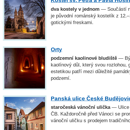
Kostel sv. Petra a Pavla Hosí
dva kostely v jednom
— Součástí n
je původní románský kostelík z 12.–
gotickými freskami.
Orty
podzemní kaolinové bludiště
— Bý
kaolínový důl, který svou rozlohou, 
estetikou patří mezi důležité památ
podzemí.
Panská ulice České Budějovi
staročeská vánoční ulička
— Ulice 
ČB. Každoročně před Vánoci se pro
vánoční uličku s prodejem tradičníh