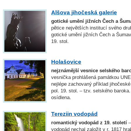
Alšova jihočeská galerie
gotické umění jižních Čech a Šum
pětice největších institucí svého dr
gotické umění jižních Čech a Šuma
19. stol.
Holašovice
nejznámější vesnice selského bar
vesnička prohlášená památkou UNE
nejlépe zachovaný příklad jihočeské 
pol. 19. stol. – tzv. selského baroka
osídlena.
Tereziin vodopád
romantický vodopád z 19. století
—
vodopád nechal založit v r. 1817 hr