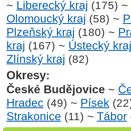
~
Liberecký kraj
(175)
Olomoucký kraj
~
P
(58)
Plzeňský kraj
~
Pr
(180)
kraj
~
Ústecký kra
(167)
Zlínský kraj
(82)
Okresy:
České Budějovice
~
Če
Hradec
~
Písek
(49)
(22
Strakonice
~
Tábor
(11)