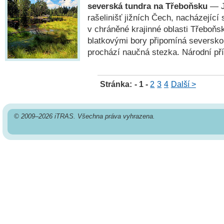
severská tundra na Třeboňsku
— Je
rašelinišť jižních Čech, nacházející 
v chráněné krajinné oblasti Třeboňsk
blatkovými bory připomíná seversk
prochází naučná stezka. Národní pří
Stránka:
- 1 -
2
3
4
Další >
© 2009–2026 iTRAS. Všechna práva vyhrazena.