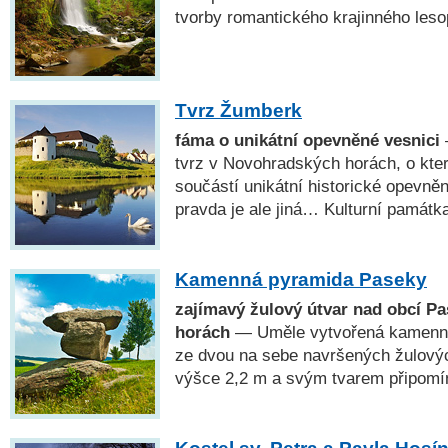
tvorby romantického krajinného leso
Tvrz Žumberk
fáma o unikátní opevněné vesnici
tvrz v Novohradských horách, o kter
součástí unikátní historické opevn
pravda je ale jiná… Kulturní památk
Kamenná pyramida Paseky
zajímavý žulový útvar nad obcí P
horách
— Uměle vytvořená kamenná 
ze dvou na sebe navršených žulový
výšce 2,2 m a svým tvarem připomín