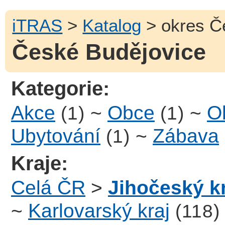
iTRAS
>
Katalog
> okres Č
České Budějovice
Kategorie:
Akce
~
Obce
~
Ob
(1)
(1)
Ubytování
~
Zábava
(1)
Kraje:
Celá ČR
>
Jihočeský k
~
Karlovarský kraj
(118)