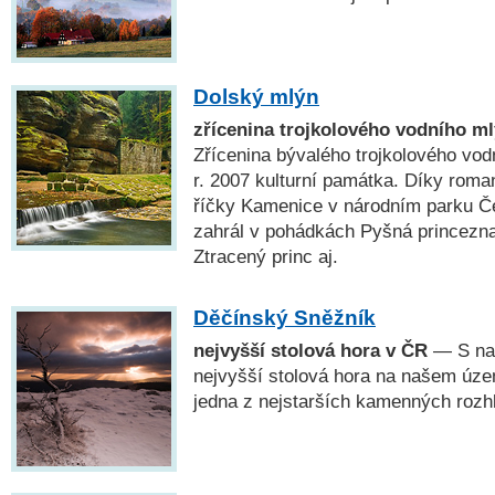
Dolský mlýn
zřícenina trojkolového vodního ml
Zřícenina bývalého trojkolového vod
r. 2007 kulturní památka. Díky roma
říčky Kamenice v národním parku Č
zahrál v pohádkách Pyšná princezna
Ztracený princ aj.
Děčínský Sněžník
nejvyšší stolová hora v ČR
— S na
nejvyšší stolová hora na našem územ
jedna z nejstarších kamenných rozh