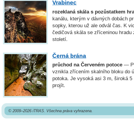
Vrabinec
rozeklaná skála s pozůstatkem hr
kanálu, kterým v dávných dobách pro
sopky, kterou už ale odvál čas. K vi
čedičová skála se zříceninou hradu 
století.
Černá brána
průchod na Červeném potoce
— Př
vznikla zřícením skalního bloku do
potoka. Je vysoká asi 3 m, široká 5 
projít.
© 2009–2026 iTRAS. Všechna práva vyhrazena.