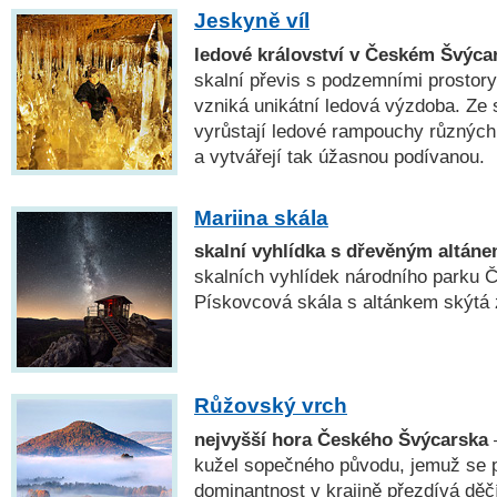
Jeskyně víl
ledové království v Českém Švýca
skalní převis s podzemními prostor
vzniká unikátní ledová výzdoba. Ze 
vyrůstají ledové rampouchy různých 
a vytvářejí tak úžasnou podívanou.
Mariina skála
skalní vyhlídka s dřevěným altán
skalních vyhlídek národního parku 
Pískovcová skála s altánkem skýtá
Růžovský vrch
nejvyšší hora Českého Švýcarska
kužel sopečného původu, jemuž se p
dominantnost v krajině přezdívá dě