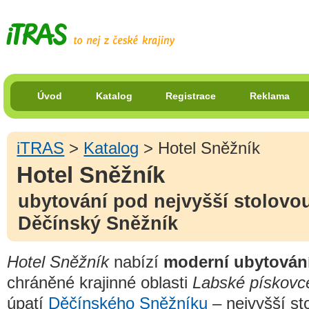
Úvod
Katalog
Registrace
Reklama
iTRAS
>
Katalog
> Hotel Sněžník
Hotel Sněžník
ubytování pod nejvyšší stolovo
Děčínský Sněžník
Hotel Sněžník
nabízí
moderní ubytován
chráněné krajinné oblasti
Labské pískovc
úpatí
Děčínského Sněžníku
– nejvyšší st