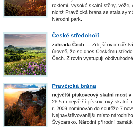
roklemi, vysoké skalní stěny, věže, 
nichž Pravčická brána se stala symb
Národní park.
České středohoří
zahrada Čech
— Zdejší ovocnářství
úrovně, že se dnes Českému středo
Čech. Z rovin vystupují obdivuhodné
Pravčická brána
největší pískovcový skalní most v
26,5 m největší pískovcový skalní m
r. 2009 nominován do soutěže 7 nov
Nejnavštěvovanější místo národníh
Švýcarsko. Národní přírodní památk