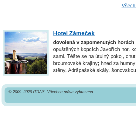
Všechn
Hotel Zámeček
dovolená v zapomenutých horách
opuštěných kopcích Javořích hor, k
sami. Těšte se na útulný pokoj, chut
broumovské krajiny; hned za hum
stěny, Adršpašské skály, šonovsko
© 2009–2026 iTRAS. Všechna práva vyhrazena.