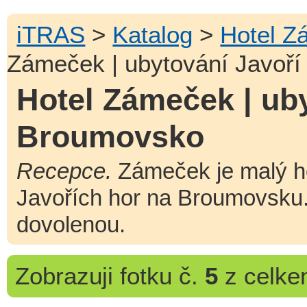
iTRAS
>
Katalog
>
Hotel Z
Zámeček | ubytování Javoří
Hotel Zámeček | uby
Broumovsko
Recepce.
Zámeček je malý h
Javořích hor na Broumovsku.
dovolenou.
Zobrazuji
fotku č.
5
z celk