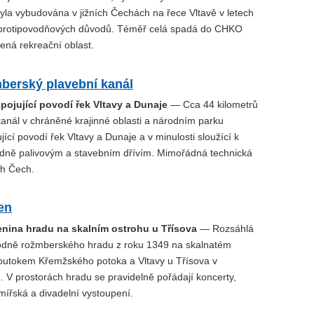
yla vybudována v jižních Čechách na řece Vltavě v letech
protipovodňových důvodů. Téměř celá spadá do CHKO
ená rekreační oblast.
berský plavební kanál
pojující povodí řek Vltavy a Dunaje
— Cca 44 kilometrů
kanál v chráněné krajinné oblasti a národním parku
ící povodí řek Vltavy a Dunaje a v minulosti sloužící k
dně palivovým a stavebním dřívím. Mimořádná technická
ch Čech.
en
cenina hradu na skalním ostrohu u Třísova
— Rozsáhlá
odně rožmberského hradu z roku 1349 na skalnatém
outokem Křemžského potoka a Vltavy u Třísova v
 V prostorách hradu se pravidelně pořádají koncerty,
rmířská a divadelní vystoupení.