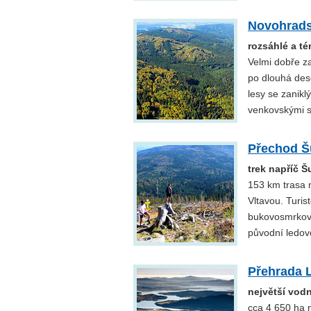
Novohrads
rozsáhlé a té
Velmi dobře za
po dlouhá des
lesy se zanikl
venkovskými 
Přechod 
trek napříč 
153 km trasa 
Vltavou. Turis
bukovosmrkové 
původní ledovc
Přehrada 
největší vod
cca 4 650 ha 