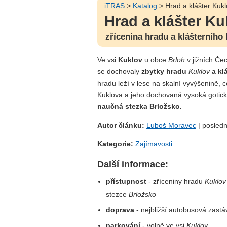
iTRAS
>
Katalog
> Hrad a klášter Kuk
Hrad a klášter Ku
zřícenina hradu a klášterního 
Ve vsi
Kuklov
u obce
Brloh
v jižních Če
se dochovaly
zbytky hradu
Kuklov
a kl
hradu leží v lese na skalní vyvýšenině,
Kuklova a jeho dochovaná vysoká gotick
naučná stezka Brložsko.
Autor článku:
Luboš Moravec
| posledn
Kategorie:
Zajímavosti
Další informace:
přístupnost
- zříceniny hradu
Kuklov
stezce
Brložsko
doprava
- nejbližší autobusová zast
parkování
- volně ve vsi
Kuklov