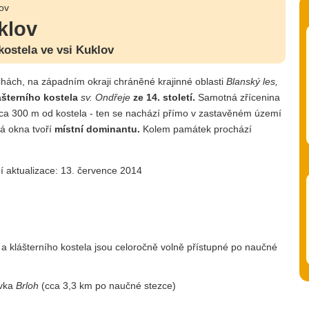
lov
klov
kostela ve vsi Kuklov
chách, na západním okraji chráněné krajinné oblasti
Blanský les,
ášterního kostela
sv. Ondřeje
ze 14. století.
Samotná zřícenina
 cca 300 m od kostela - ten se nachází přímo v zastavěném území
á okna tvoří
místní dominantu.
Kolem památek prochází
í aktualizace: 13. července 2014
a klášterního kostela jsou celoročně volně přístupné po naučné
ávka
Brloh
(cca 3,3 km po naučné stezce)