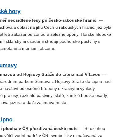
ké hory
měř neosídlené lesy při česko-rakouské hranici
—
chovalá oblast na jihu Čech u rakouských hranic, jež byla
etiletí zakázanou zónou u železné opony. Horské hluboké
ými sklářskými osadami střídají podhorské pastviny s
samotami a menšími obcemi.
Šumavy
Šumavou od Hojsovy Stráže do Lipna nad Vltavou
—
národním parkem Šumava z Hojsovy Stráže do Lipna nad
té navštíví odlesněné hřebeny s krásnými výhledy,
pralesy, rozlehlé pastviny, slatě, zaniklé horské osady,
ová jezera a další zajímavá místa.
Lipno
ní plocha v ČR přezdívaná české moře
— S rozlohou
největší vodní nádrž v ČR, symbolicky označovaná za