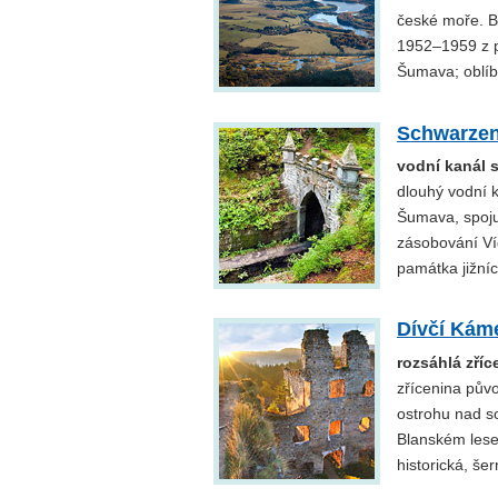
české moře. B
1952–1959 z 
Šumava; oblíb
Schwarzen
vodní kanál s
dlouhý vodní 
Šumava, spojuj
zásobování Ví
památka jižní
Dívčí Kám
rozsáhlá zří
zřícenina pův
ostrohu nad s
Blanském lese.
historická, še