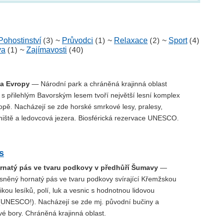
Pohostinství
(3)
~
Průvodci
(1)
~
Relaxace
(2)
~
Sport
(4)
va
(1)
~
Zajímavosti
(40)
ha Evropy
— Národní park a chráněná krajinná oblast
s přilehlým Bavorským lesem tvoří největší lesní komplex
opě. Nacházejí se zde horské smrkové lesy, pralesy,
iniště a ledovcová jezera. Biosférická rezervace UNESCO.
s
rnatý pás ve tvaru podkovy v předhůří Šumavy
—
sněný hornatý pás ve tvaru podkovy svírající Křemžskou
ikou lesíků, polí, luk a vesnic s hodnotnou lidovou
 (UNESCO!). Nacházejí se zde mj. původní bučiny a
é bory. Chráněná krajinná oblast.