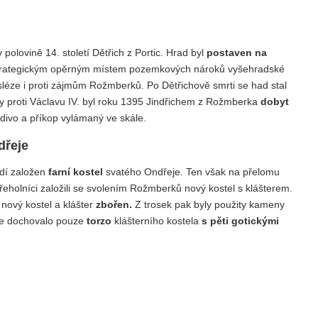
v polovině 14. století Dětřich z Portic. Hrad byl
postaven na
trategickým opěrným místem pozemkových nároků vyšehradské
léze i proti zájmům Rožmberků. Po Dětřichově smrti se had stal
y proti Václavu IV. byl roku 1395 Jindřichem z Rožmberka
dobyt
ivo a příkop vylámaný ve skále.
dřeje
dí založen
farní kostel
svatého Ondřeje. Ten však na přelomu
 řeholníci založili se svolením Rožmberků nový kostel s klášterem.
i nový kostel a klášter
zbořen.
Z trosek pak byly použity kameny
 se dochovalo pouze
torzo
klášterního kostela
s pěti gotickými