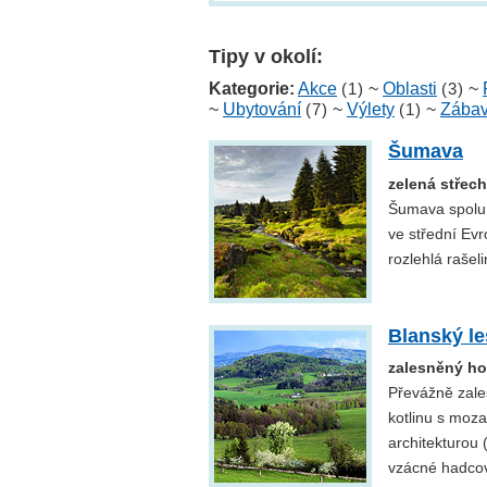
Tipy v okolí:
Kategorie:
Akce
(1)
~
Oblasti
(3)
~
~
Ubytování
(7)
~
Výlety
(1)
~
Zába
Šumava
zelená střec
Šumava spolu 
ve střední Evr
rozlehlá rašel
Blanský le
zalesněný ho
Převážně zale
kotlinu s moza
architekturou
vzácné hadcov