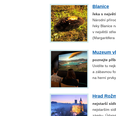
Blanice
řeka s největ
Národní příro
řeky Blanice 
v největší stř
(Margaritifera 
Muzeum vl
poznejte pří
Uvidíte tu nej
a zábavnou fo
na herní prvky
Hrad Rož
nejstarší sí
nejstarším sí
zámku. Údajně 