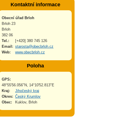
Kontaktní informace
Obecní úřad Brloh
Brloh 23
Brloh
382 06
Tel.:
[+420] 380 745 126
Email:
starosta@obecbrloh.cz
Web:
www.obecbrloh.cz
Poloha
GPS:
48°55'56.056"N, 14°10'52.813"E
Kraj:
Jihočeský kraj
Okres:
Český Krumlov
Obec:
Kuklov, Brloh