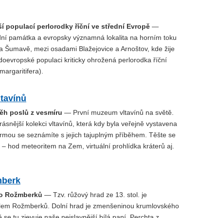
ší populací perlorodky říční ve střední Evropě
—
dní památka a evropsky významná lokalita na horním toku
na Šumavě, mezi osadami Blažejovice a Arnoštov, kde žije
edoevropské populaci kriticky ohrožená perlorodka říční
margaritifera).
tavínů
běh poslů z vesmíru
— První muzeum vltavínů na světě.
krásnější kolekci vltavínů, která kdy byla veřejně vystavena
rmou se seznámíte s jejich tajuplným příběhem. Těšte se
 – hod meteoritem na Zem, virtuální prohlídka kráterů aj.
mberk
dlo Rožmberků
— Tzv. růžový hrad ze 13. stol. je
dlem Rožmberků. Dolní hrad je zmenšeninou krumlovského
se tu zjevuje naše nejslavnější bílá paní, Perchta z