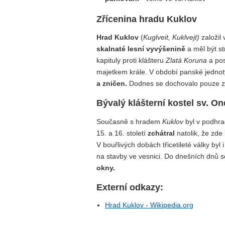
Zřícenina hradu Kuklov
Hrad Kuklov
(
Kuglveit, Kuklvejt)
založil 
skalnaté lesní vyvýšenině
a měl být s
kapituly proti klášteru
Zlatá Koruna
a pos
majetkem krále. V období panské jednot
a zničen.
Dodnes se dochovalo pouze zd
Bývalý klášterní kostel sv. On
Současně s hradem
Kuklov
byl v podhra
15. a 16. století
zchátral
natolik, že zde
V bouřlivých dobách třicetileté války byl 
na stavby ve vesnici. Do dnešních dnů
okny.
Externí odkazy:
Hrad Kuklov - Wikipedia.org