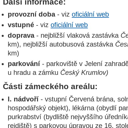
Další informace:
provozní doba
- viz
oficiální web
vstupné
- viz
oficiální web
doprava
- nejbližší vlaková zastávka
Če
km), nejbližší autobusová zastávka
Čes
km)
parkování
- parkoviště v Jelení zahradě
u hradu a zámku
Český Krumlov)
Části zámeckého areálu:
I. nádvoří
- vstupní Červená brána, sol
hospodářský objekt), lékárna (obydlí pa
purkrabství (bydliště nejvyššího úřední
rejdiště) s parkovou úpravou ze 16. sto