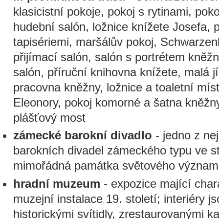
klasicistní pokoje, pokoj s rytinami, pok
hudební salón, ložnice knížete Josefa,
tapisériemi, maršálův pokoj, Schwarze
přijímací salón, salón s portrétem kněž
salón, příruční knihovna knížete, malá j
pracovna kněžny, ložnice a toaletní mís
Eleonory, pokoj komorné a šatna kněžny
plášťový most
zámecké barokní divadlo
- jedno z ne
barokních divadel zámeckého typu ve s
mimořádná památka světového význam
hradní muzeum
- expozice mající chara
muzejní instalace 19. století; interiéry 
historickými svítidly, zrestaurovanými 