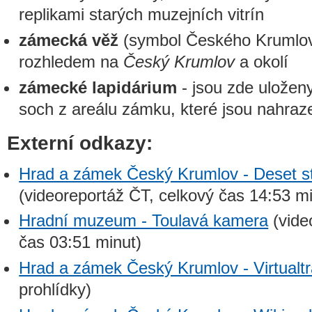
replikami starých muzejních vitrín
zámecká věž
(symbol Českého Krumlov
rozhledem na
Český Krumlov
a okolí
zámecké lapidárium
- jsou zde uloženy
soch z areálu zámku, které jsou nahraz
Externí odkazy:
Hrad a zámek Český Krumlov - Deset sto
(videoreportáž ČT, celkový čas 14:53 mi
Hradní muzeum - Toulavá kamera
(vide
čas 03:51 minut)
Hrad a zámek Český Krumlov - Virtualtr
prohlídky)