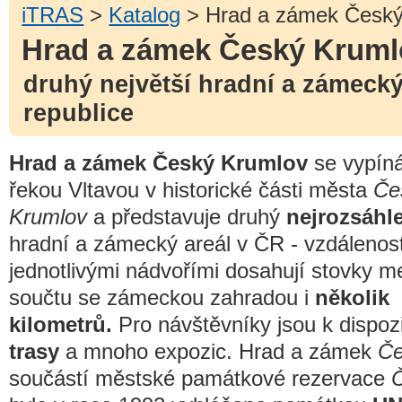
iTRAS
>
Katalog
> Hrad a zámek Český
Hrad a zámek Český Kruml
druhý největší hradní a zámecký
republice
Hrad a zámek Český Krumlov
se vypín
řekou Vltavou v historické části města
Če
Krumlov
a představuje druhý
nejrozsáhle
hradní a zámecký areál v ČR - vzdálenos
jednotlivými nádvořími dosahují stovky me
součtu se zámeckou zahradou i
několik
kilometrů.
Pro návštěvníky jsou k dispoz
trasy
a mnoho expozic. Hrad a zámek
Če
součástí městské památkové rezervace
Č