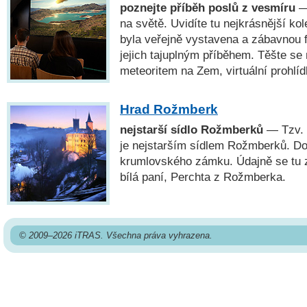
poznejte příběh poslů z vesmíru
—
na světě. Uvidíte tu nejkrásnější kol
byla veřejně vystavena a zábavnou 
jejich tajuplným příběhem. Těšte se
meteoritem na Zem, virtuální prohlíd
Hrad Rožmberk
nejstarší sídlo Rožmberků
— Tzv. r
je nejstarším sídlem Rožmberků. Do
krumlovského zámku. Údajně se tu z
bílá paní, Perchta z Rožmberka.
© 2009–2026 iTRAS. Všechna práva vyhrazena.