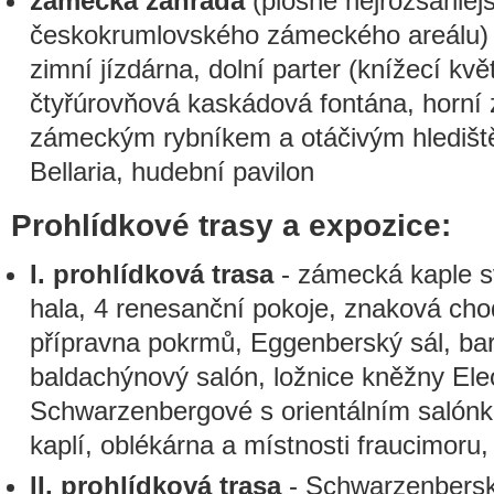
zámecká zahrada
(plošně nejrozsáhlejš
českokrumlovského zámeckého areálu) - 
zimní jízdárna, dolní parter (knížecí kv
čtyřúrovňová kaskádová fontána, horní
zámeckým rybníkem a otáčivým hledišt
Bellaria, hudební pavilon
Prohlídkové trasy a expozice:
I. prohlídková trasa
- zámecká kaple sv
hala, 4 renesanční pokoje, znaková ch
přípravna pokrmů, Eggenberský sál, bar
baldachýnový salón, ložnice kněžny El
Schwarzenbergové s orientálním saló
kaplí, oblékárna a místnosti fraucimoru
II. prohlídková trasa
- Schwarzenberská