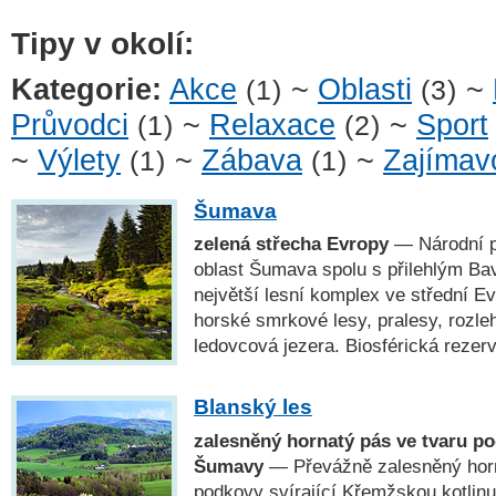
Tipy v okolí:
Kategorie:
Akce
~
Oblasti
~
(1)
(3)
Průvodci
~
Relaxace
~
Sport
(1)
(2)
~
Výlety
~
Zábava
~
Zajímavo
(1)
(1)
Šumava
zelená střecha Evropy
— Národní p
oblast Šumava spolu s přilehlým Ba
největší lesní komplex ve střední E
horské smrkové lesy, pralesy, rozleh
ledovcová jezera. Biosférická rez
Blanský les
zalesněný hornatý pás ve tvaru p
Šumavy
— Převážně zalesněný horn
podkovy svírající Křemžskou kotlinu