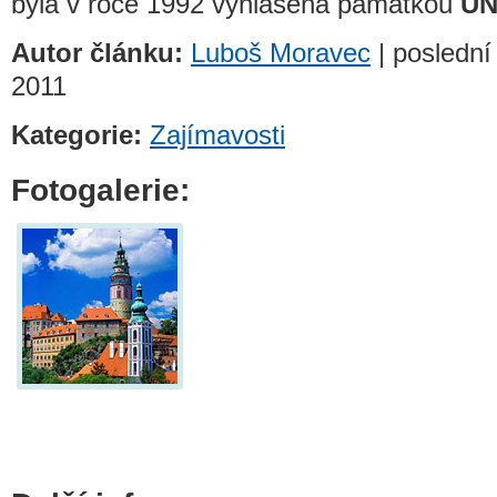
byla v roce 1992 vyhlášena památkou
UN
Autor článku:
Luboš Moravec
| poslední 
2011
Kategorie:
Zajímavosti
Fotogalerie: