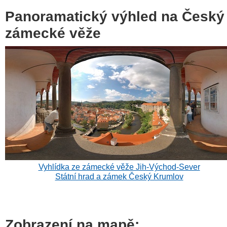
Panoramatický výhled na Český
zámecké věže
Vyhlídka ze zámecké věže Jih-Východ-Sever
Státní hrad a zámek Český Krumlov
Zobrazení na mapě: