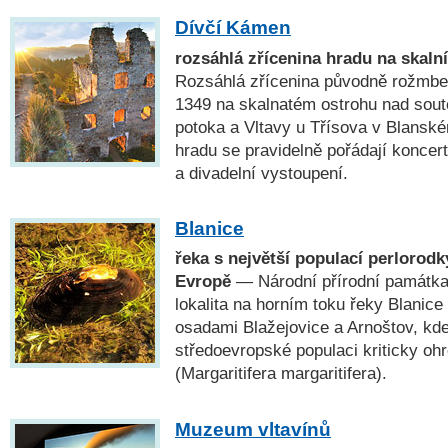
Dívčí Kámen
rozsáhlá zřícenina hradu na skaln
Rozsáhlá zřícenina původně rožmbe
1349 na skalnatém ostrohu nad so
potoka a Vltavy u Třísova v Blanské
hradu se pravidelně pořádají koncert
a divadelní vystoupení.
Blanice
řeka s největší populací perlorodky
Evropě
— Národní přírodní památk
lokalita na horním toku řeky Blanic
osadami Blažejovice a Arnoštov, kde 
středoevropské populaci kriticky oh
(Margaritifera margaritifera).
Muzeum vltavínů