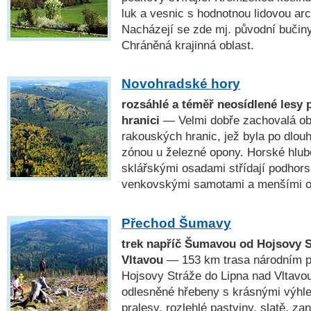
luk a vesnic s hodnotnou lidovou a
Nacházejí se zde mj. původní bučin
Chráněná krajinná oblast.
Novohradské hory
rozsáhlé a téměř neosídlené lesy 
hranici
— Velmi dobře zachovalá obl
rakouských hranic, jež byla po dlou
zónou u železné opony. Horské hlub
sklářskými osadami střídají podhors
venkovskými samotami a menšími o
Přechod Šumavy
trek napříč Šumavou od Hojsovy S
Vltavou
— 153 km trasa národním 
Hojsovy Stráže do Lipna nad Vltavou
odlesněné hřebeny s krásnými výhl
pralesy, rozlehlé pastviny, slatě, za