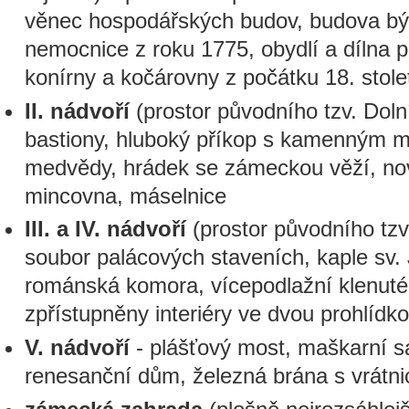
věnec hospodářských budov, budova bý
nemocnice z roku 1775, obydlí a dílna 
konírny a kočárovny z počátku 18. stole
II. nádvoří
(prostor původního tzv. Dol
bastiony, hluboký příkop s kamenným 
medvědy, hrádek se zámeckou věží, nov
mincovna, máselnice
III. a IV. nádvoří
(prostor původního tzv
soubor palácových staveních, kaple sv. J
románská komora, vícepodlažní klenuté 
zpřístupněny interiéry ve dvou prohlídk
V. nádvoří
- plášťový most, maškarní s
renesanční dům, železná brána s vrátni