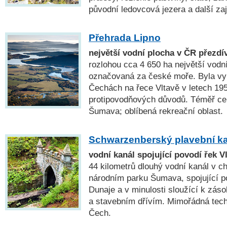
původní ledovcová jezera a další za
Přehrada Lipno
největší vodní plocha v ČR přezd
rozlohou cca 4 650 ha největší vodn
označovaná za české moře. Byla vy
Čechách na řece Vltavě v letech 19
protipovodňových důvodů. Téměř c
Šumava; oblíbená rekreační oblast.
Schwarzenberský plavební k
vodní kanál spojující povodí řek V
44 kilometrů dlouhý vodní kanál v ch
národním parku Šumava, spojující p
Dunaje a v minulosti sloužící k zás
a stavebním dřívím. Mimořádná tech
Čech.