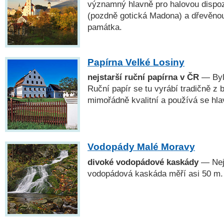
významný hlavně pro halovou dispo
(pozdně gotická Madona) a dřevěnou 
památka.
Papírna Velké Losiny
nejstarší ruční papírna v ČR
— Byla
Ruční papír se tu vyrábí tradičně z b
mimořádně kvalitní a používá se hl
Vodopády Malé Moravy
divoké vodopádové kaskády
— Nej
vodopádová kaskáda měří asi 50 m.