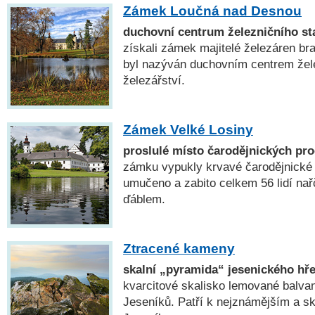
Zámek Loučná nad Desnou
duchovní centrum železničního sta
získali zámek majitelé železáren bra
byl nazýván duchovním centrem želez
železářství.
Zámek Velké Losiny
proslulé místo čarodějnických pr
zámku vypukly krvavé čarodějnické 
umučeno a zabito celkem 56 lidí na
ďáblem.
Ztracené kameny
skalní „pyramida“ jesenického hř
kvarcitové skalisko lemované balva
Jeseníků. Patří k nejznámějším a s