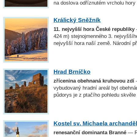
na doslova odříznutém vrcholu hory 
Králický Sněžník
11. nejvyšší hora České republiky
424 m) stejnojmenného 3. nejvyššíh
nejvyšší hora naší země. Národní př
Hrad Brníčko
zřícenina obehnaná kruhovou zdí
—
vybudovaný hradní areál byl obehnán 
půdorys je z ptačího pohledu skvěle 
Kostel sv. Michaela archandě
renesanční dominanta Branné
— Re