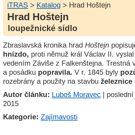
iTRAS
>
Katalog
> Hrad Hoštejn
Hrad Hoštejn
loupežnické sídlo
Zbraslavská kronika hrad
Hoštejn
popisuj
hnízdo,
proti němuž král Václav II. vysla
vedením Záviše z Falkenštejna. Trestná
a posádku
popravila.
V r. 1845 byly
poz
rozebrány a použity na stavbu
železnice
Autor článku:
Luboš Moravec
| poslední 
2015
Kategorie:
Zajímavosti