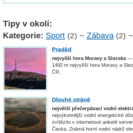
Tipy v okolí:
Kategorie:
Sport
~
Zábava
(2)
(2)
Praděd
nejvyšší hora Moravy a Slezska
— 
1492 m nejvyšší hora Moravy a Slez
ČR.
Dlouhé stráně
největší přečerpávací vodní elekt
nejvýkonnější vodní energetické díl
zvítězilo v internetové anketě serve
Česka. Známá horní vodní nádrž ele