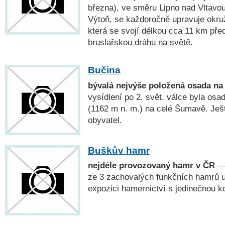
března), ve směru Lipno nad Vltavo
Výtoň, se každoročně upravuje okruž
která se svojí délkou cca 11 km před
bruslařskou dráhu na světě.
Bučina
bývalá nejvýše položená osada n
vysídlení po 2. svět. válce byla os
(1162 m n. m.) na celé Šumavě. Ještě
obyvatel.
Buškův hamr
nejdéle provozovaný hamr v ČR
— 
ze 3 zachovalých funkčních hamrů u
expozici hamernictví s jedinečnou k