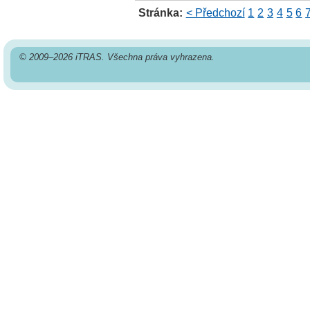
Stránka:
< Předchozí
1
2
3
4
5
6
© 2009–2026 iTRAS. Všechna práva vyhrazena.