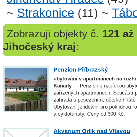
~
Strakonice
~
Tábo
(11)
Zobrazuji
objekty č.
121 až
Jihočeský kraj
:
Penzion Příbrazský
ubytování v apartmánech na rozhr
Kanady
— Penzion s nabídkou ubyt
zařízených apartmánech. Součástí p
zahrada s posezením, dětské hřiště 
Ubytování je ideální pro poklidnou r
a cykloturisty. Ceny od 300 Kč.
Akvárium Orlík nad Vltavou