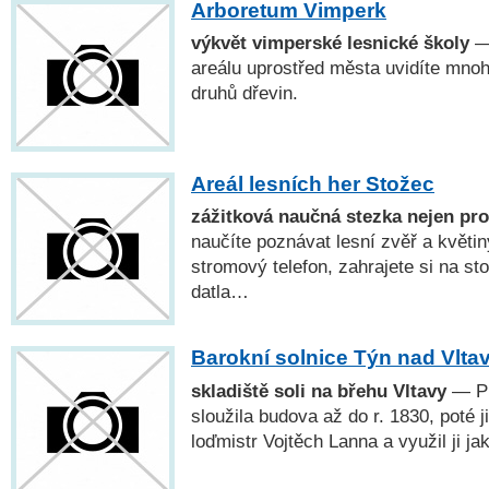
Arboretum Vimperk
výkvět vimperské lesnické školy
— 
areálu uprostřed města uvidíte mnoh
druhů dřevin.
Areál lesních her Stožec
zážitková naučná stezka nejen pro
naučíte poznávat lesní zvěř a květin
stromový telefon, zahrajete si na sto
datla…
Barokní solnice Týn nad Vlta
skladiště soli na břehu Vltavy
— Pr
sloužila budova až do r. 1830, poté j
loďmistr Vojtěch Lanna a využil ji jak