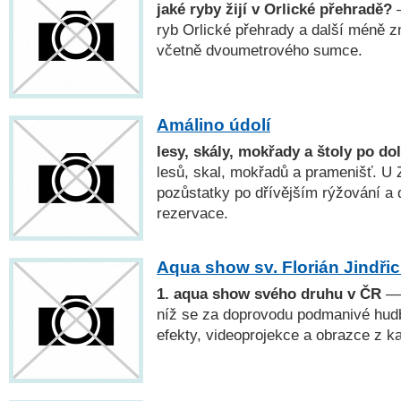
jaké ryby žijí v Orlické přehradě?
—
ryb Orlické přehrady a další méně 
včetně dvoumetrového sumce.
Amálino údolí
lesy, skály, mokřady a štoly po do
lesů, skal, mokřadů a pramenišť. U 
pozůstatky po dřívějším rýžování a d
rezervace.
Aqua show sv. Florián Jindři
1. aqua show svého druhu v ČR
— 
níž se za doprovodu podmanivé hudby
efekty, videoprojekce a obrazce z k