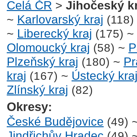
Celá ČR
>
Jihočeský k
~
Karlovarský kraj
(118)
~
Liberecký kraj
(175)
Olomoucký kraj
~
P
(58)
Plzeňský kraj
~
Pr
(180)
kraj
~
Ústecký kra
(167)
Zlínský kraj
(82)
Okresy:
České Budějovice
(49)
Jindřichův Hradec
(49)