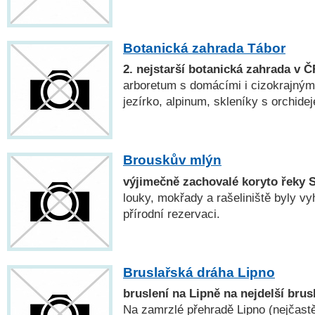
Botanická zahrada Tábor
2. nejstarší botanická zahrada v Č
arboretum s domácími i cizokrajným
jezírko, alpinum, skleníky s orchid
Brouskův mlýn
výjimečně zachovalé koryto řeky 
louky, mokřady a rašeliniště byly v
přírodní rezervaci.
Bruslařská dráha Lipno
bruslení na Lipně na nejdelší brus
Na zamrzlé přehradě Lipno (nejčastě