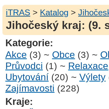
iTRAS
>
Katalog
>
Jihočes
Jihočeský kraj: (9. 
Kategorie:
Akce
~
Obce
~
Ob
(3)
(3)
Průvodci
~
Relaxace
(1)
Ubytování
~
Výlety
(20)
Zajímavosti
(228)
Kraje: