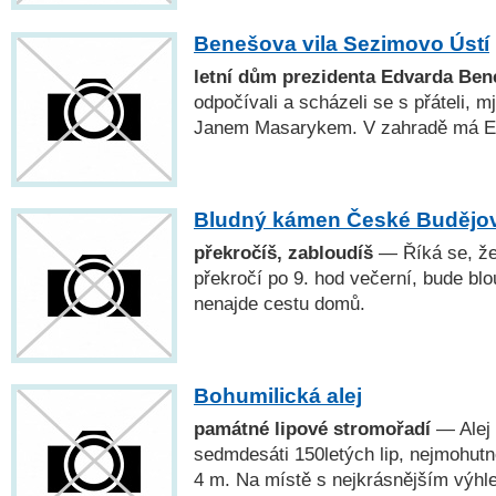
Benešova vila Sezimovo Ústí
letní dům prezidenta Edvarda Ben
odpočívali a scházeli se s přáteli, 
Janem Masarykem. V zahradě má E
Bludný kámen České Budějo
překročíš, zabloudíš
— Říká se, že
překročí po 9. hod večerní, bude bl
nenajde cestu domů.
Bohumilická alej
památné lipové stromořadí
— Alej 
sedmdesáti 150letých lip, nejmohutn
4 m. Na místě s nejkrásnějším výhl