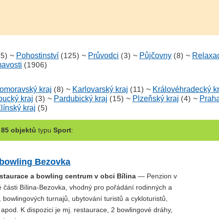
15)
~
Pohostinství
(125)
~
Průvodci
(3)
~
Půjčovny
(8)
~
Relaxa
mavosti
(1906)
homoravský kraj
(8)
~
Karlovarský kraj
(11)
~
Královéhradecký kr
ucký kraj
(3)
~
Pardubický kraj
(15)
~
Plzeňský kraj
(4)
~
Prah
línský kraj
(5)
m
85 objektů
typu
Sport
:
 bowling Bezovka
staurace a bowling centrum v obci Bílina
— Penzion v
é části Bílina-Bezovka, vhodný pro pořádání rodinných a
, bowlingových turnajů, ubytování turistů a cykloturistů,
 apod. K dispozici je mj. restaurace, 2 bowlingové dráhy,