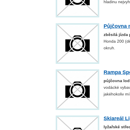
hladinu nejvyh
Půjčovna 
zběsilá jízd
Honda 200 (dě
okruh.
Rampa Sp
půjčovna lodí
vodácké vyba
jakéhokoliv mí
Skiareál L
lyžařské stře