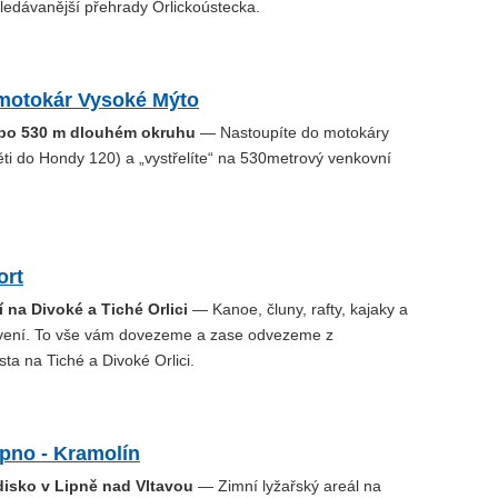
ledávanější přehrady Orlickoústecka.
motokár Vysoké Mýto
a po 530 m dlouhém okruhu
— Nastoupíte do motokáry
ti do Hondy 120) a „vystřelíte“ na 530metrový venkovní
ort
 na Divoké a Tiché Orlici
— Kanoe, čluny, rafty, kajaky a
vení. To vše vám dovezeme a zase odvezeme z
sta na Tiché a Divoké Orlici.
ipno - Kramolín
disko v Lipně nad Vltavou
— Zimní lyžařský areál na