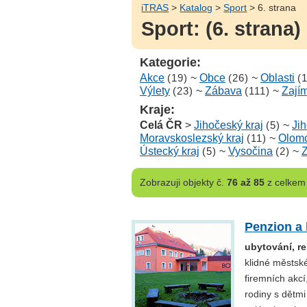
iTRAS
>
Katalog
>
Sport
> 6. strana
Sport: (6. strana)
Kategorie:
Akce
(19)
~
Obce
(26)
~
Oblasti
(
Výlety
(23)
~
Zábava
(111)
~
Zají
Kraje:
Celá ČR
>
Jihočeský kraj
(5)
~
Ji
Moravskoslezský kraj
(11)
~
Olomo
Ústecký kraj
(5)
~
Vysočina
(2)
~
Z
Zobrazuji
objekty č.
76 až 85
z celke
Penzion a
ubytování, re
klidné městsk
firemních akcí
rodiny s dětmi