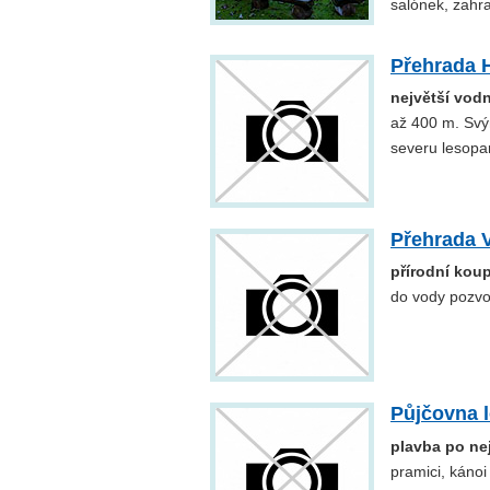
salónek, zahra
Přehrada 
největší vodn
až 400 m. Svý
severu lesopar
Přehrada 
přírodní koup
do vody pozvol
Půjčovna l
plavba po ne
pramici, kánoi