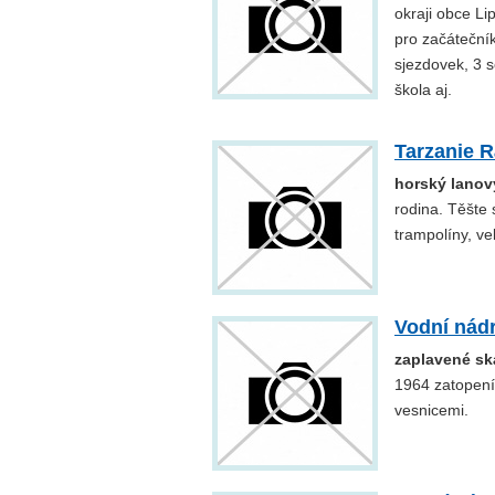
okraji obce L
pro začátečník
sjezdovek, 3 s
škola aj.
Tarzanie 
horský lanový
rodina. Těšte 
trampolíny, ve
Vodní nád
zaplavené sk
1964 zatopení
vesnicemi.