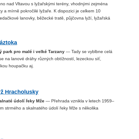
ipno nad Vltavou s lyžařskými terény, vhodnými zejména
y a mírně pokročilé lyžaře. K dispozici je celkem 10
edačkové lanovky, běžecké tratě, půjčovna lyží, lyžařská
Ráztoka
 park pro malé i velké Tarzany
— Tady se vyblbne celá
se na lanové dráhy různých obtížností, lezeckou síť,
lkou houpačku aj.
rž Hracholusky
alnaté údolí řeky Mže
— Přehrada vznikla v letech 1959–
m strmého a skalnatého údolí řeky Mže s několika