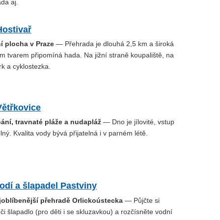
da aj.
Hostivař
í plocha v Praze
— Přehrada je dlouhá 2,5 km a široká
m tvarem připomíná hada. Na jižní straně koupaliště, na
k a cyklostezka.
Větřkovice
ání, travnaté pláže a nudapláž
— Dno je jílovité, vstup
ný. Kvalita vody bývá přijatelná i v parném létě.
odí a šlapadel Pastviny
joblíbenější přehradě Orlickoústecka
— Půjčte si
 či šlapadlo (pro děti i se skluzavkou) a rozčísněte vodní