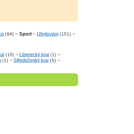
ce
(84)
~
Sport
~
Ubytování
(151)
~
aj
(10)
~
Liberecký kraj
(1)
~
a
(1)
~
Středočeský kraj
(6)
~