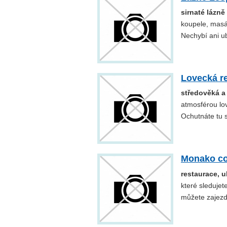
sirnaté lázně
koupele, masáž
Nechybí ani u
Lovecká re
středověká a
atmosférou lo
Ochutnáte tu s
Monako co
restaurace, 
které sleduje
můžete zajezd