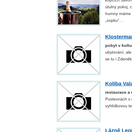
kopcích Javoří
útulný pokoj, 
humny máme B
„sopku“…
Klosterma
pobyt v kult
ubytování, ale
se tu i Zdeně
Koliba Val
restaurace a
Pustevnách s 
vyhlídkovou te
Lázně Leo