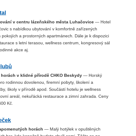
tal
ování v centru lázeňského města Luhačovice
— Hotel
čovic s nabídkou ubytování v komfortně zařízených
 pokojích a prostorných apartmánech. Dále je k dispozici
aurace s letní terasou, wellness centrum, kongresový sál
rodinné akce aj.
olubů
 horách v klidné přírodě CHKO Beskydy
— Horský
ro rodinnou dovolenou, firemní pobyty, školení a
by, školy v přírodě apod. Součástí hotelu je wellness
tovní areál, nekuřácká restaurace a zimní zahrada. Ceny
400 Kč.
eček
zapomenutých horách
— Malý hotýlek v opuštěných