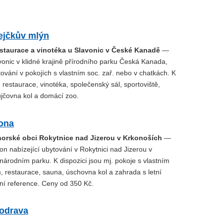
ejčkův mlýn
estaurace a vinotéka u Slavonic v České Kanadě
—
onic v klidné krajině přírodního parku Česká Kanada,
tování v pokojích s vlastním soc. zař. nebo v chatkách. K
j. restaurace, vinotéka, společenský sál, sportoviště,
jčovna kol a domácí zoo.
ona
horské obci Rokytnice nad Jizerou v Krkonoších
—
n nabízející ubytování v Rokytnici nad Jizerou v
árodním parku. K dispozici jsou mj. pokoje s vlastním
, restaurace, sauna, úschovna kol a zahrada s letní
tní reference. Ceny od 350 Kč.
odrava