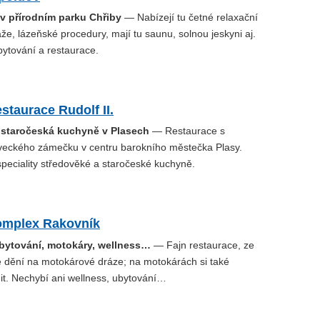
 v přírodním parku Chřiby
— Nabízejí tu četné relaxační
e, lázeňské procedury, mají tu saunu, solnou jeskyni aj.
bytování a restaurace.
staurace Rudolf II.
 staročeská kuchyně v Plasech
— Restaurace s
veckého zámečku v centru barokního městečka Plasy.
peciality středověké a staročeské kuchyně.
mplex Rakovník
ubytování, motokáry, wellness…
— Fajn restaurace, ze
te dění na motokárové dráze; na motokárách si také
it. Nechybí ani wellness, ubytování…