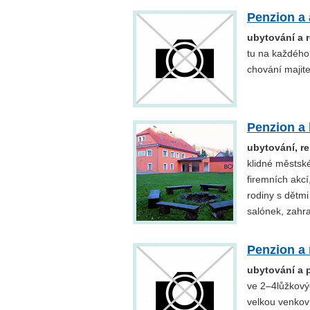
Penzion a
ubytování a 
tu na každého
chování majit
Penzion a
ubytování, re
klidné městsk
firemních akcí
rodiny s dětmi
salónek, zahra
Penzion a 
ubytování a 
ve 2–4lůžkový
velkou venkov