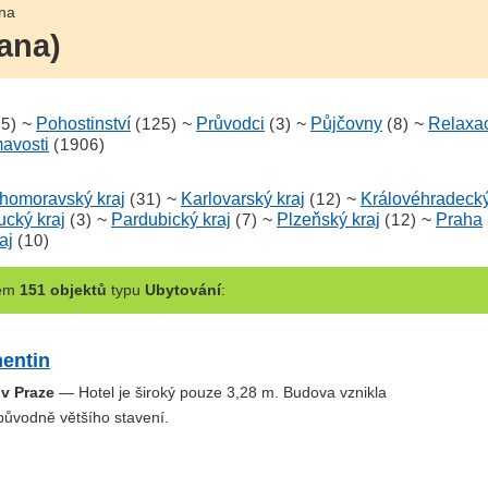
ana
rana)
15)
~
Pohostinství
(125)
~
Průvodci
(3)
~
Půjčovny
(8)
~
Relaxa
mavosti
(1906)
ihomoravský kraj
(31)
~
Karlovarský kraj
(12)
~
Královéhradecký
cký kraj
(3)
~
Pardubický kraj
(7)
~
Plzeňský kraj
(12)
~
Praha
aj
(10)
kem
151 objektů
typu
Ubytování
:
mentin
 v Praze
— Hotel je široký pouze 3,28 m. Budova vznikla
původně většího stavení.