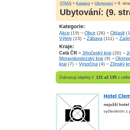
iTRAS
>
Katalog
>
Ubytování
> 9. str
Ubytování: (9. st
Kategorie:
Akce
(19)
~
Obce
(26)
~
Oblasti
(
Výlety
(23)
~
Zábava
(111)
~
Zají
Kraje:
Celá ČR
>
Jihočeský kraj
(20)
~
J
Moravskoslezský kraj
(9)
~
Olomou
kraj
(7)
~
Vysočina
(4)
~
Zlínský kr
Zobrazuji
objekty č.
121 až 135
z cel
Hotel Cle
nejužší hotel
vyčleněním z 