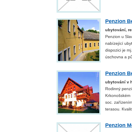
Penzion B
ubytování, r
Penzion u Slav
nabízející uby
dispozici je m
úschovna a pů
Penzion B
ubytování v 
Rodinný penzio
Krkonošském n
soc. zařízením
terasou. Kvali
Penzion M