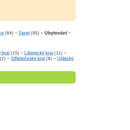
ce
(84)
~
Sport
(85)
~
Ubytování
~
 kraj
(15)
~
Liberecký kraj
(11)
~
(2)
~
Středočeský kraj
(8)
~
Ústecký