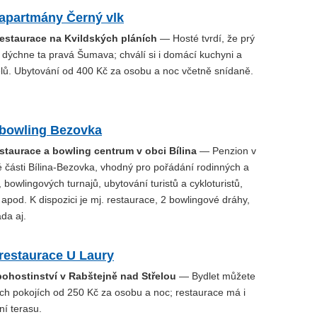
 apartmány Černý vlk
restaurace na Kvildských pláních
— Hosté tvrdí, že prý
 dýchne ta pravá Šumava; chválí si i domácí kuchyni a
elů. Ubytování od 400 Kč za osobu a noc včetně snídaně.
 bowling Bezovka
staurace a bowling centrum v obci Bílina
— Penzion v
é části Bílina-Bezovka, vhodný pro pořádání rodinných a
, bowlingových turnajů, ubytování turistů a cykloturistů,
 apod. K dispozici je mj. restaurace, 2 bowlingové dráhy,
da aj.
restaurace U Laury
pohostinství v Rabštejně nad Střelou
— Bydlet můžete
ch pokojích od 250 Kč za osobu a noc; restaurace má i
ní terasu.