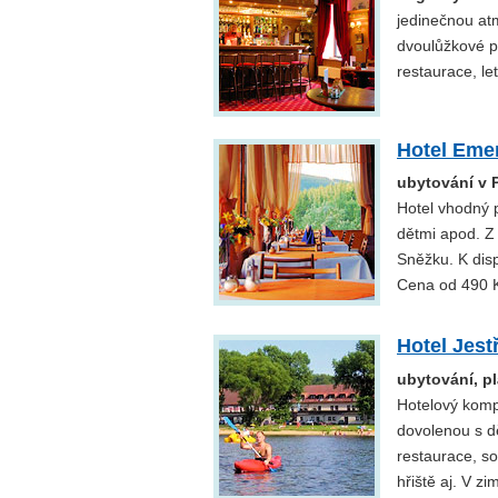
jedinečnou atm
dvoulůžkové po
restaurace, le
Hotel Eme
ubytování v 
Hotel vhodný pr
dětmi apod. Z
Sněžku. K disp
Cena od 490 K
Hotel Jest
ubytování, p
Hotelový komp
dovolenou s dě
restaurace, s
hřiště aj. V zi