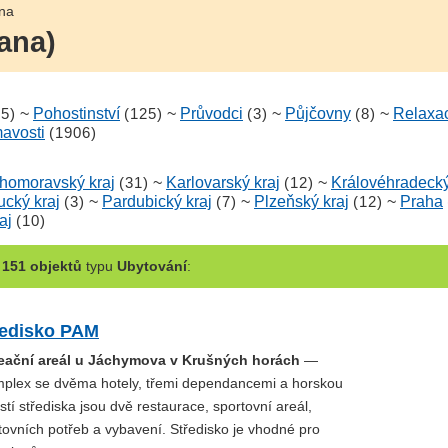
ana
rana)
15)
~
Pohostinství
(125)
~
Průvodci
(3)
~
Půjčovny
(8)
~
Relaxa
mavosti
(1906)
ihomoravský kraj
(31)
~
Karlovarský kraj
(12)
~
Královéhradecký
cký kraj
(3)
~
Pardubický kraj
(7)
~
Plzeňský kraj
(12)
~
Praha
aj
(10)
m
151 objektů
typu
Ubytování
:
ředisko PAM
reační areál u Jáchymova v Krušných horách
—
plex se dvěma hotely, třemi dependancemi a horskou
tí střediska jsou dvě restaurace, sportovní areál,
tovních potřeb a vybavení. Středisko je vhodné pro