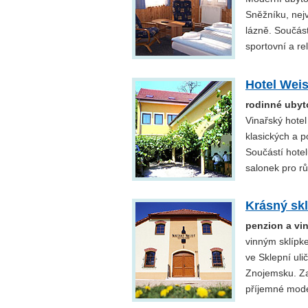
Sněžníku, nej
lázně. Součást
sportovní a rel
Hotel Wei
rodinné ubyt
Vinařský hotel
klasických a p
Součástí hotel
salonek pro r
Krásný sk
penzion a vi
vinným sklípk
ve Sklepní uli
Znojemsku. Za
příjemné mode