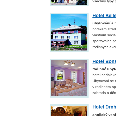
všechny typy 
Hotel Bell
ubytování a 
horském střed
vlastním sociá
sportovních po
rodinných akc
Hotel Bon
rodinné ubyt
hotel nedaleko
Ubytování se 
v rodinném ap
zahrada a dět
Hotel Drn
anglický ven