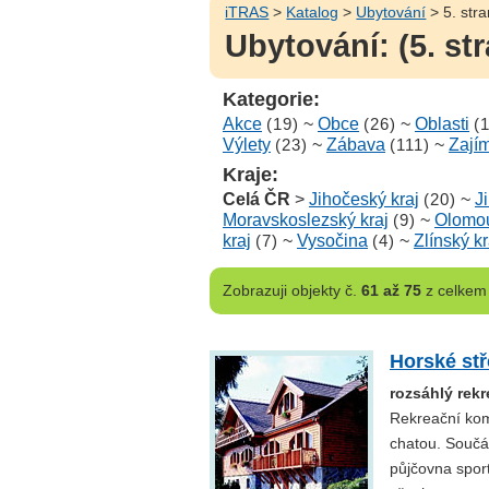
iTRAS
>
Katalog
>
Ubytování
> 5. str
Ubytování: (5. st
Kategorie:
Akce
(19)
~
Obce
(26)
~
Oblasti
(
Výlety
(23)
~
Zábava
(111)
~
Zají
Kraje:
Celá ČR
>
Jihočeský kraj
(20)
~
J
Moravskoslezský kraj
(9)
~
Olomou
kraj
(7)
~
Vysočina
(4)
~
Zlínský kr
Zobrazuji
objekty č.
61 až 75
z celke
Horské st
rozsáhlý rek
Rekreační kom
chatou. Součás
půjčovna spor