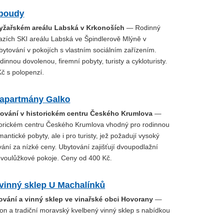
boudy
lyžařském areálu Labská v Krkonoších
— Rodinný
azích SKI areálu Labská ve Špindlerově Mlýně v
ytování v pokojích s vlastním sociálním zařízením.
innou dovolenou, firemní pobyty, turisty a cykloturisty.
č s polopenzí.
 apartmány Galko
ování v historickém centru Českého Krumlova
—
torickém centru Českého Krumlova vhodný pro rodinnou
antické pobyty, ale i pro turisty, jež požadují vysoký
ání za nízké ceny. Ubytování zajišťují dvoupodlažní
voulůžkové pokoje. Ceny od 400 Kč.
vinný sklep U Machalínků
ování a vinný sklep ve vinařské obci Hovorany
—
on a tradiční moravský kvelbený vinný sklep s nabídkou