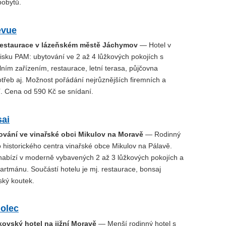
pobytů.
evue
restaurace v lázeňském městě Jáchymov
— Hotel v
isku PAM: ubytování ve 2 až 4 lůžkových pokojích s
lním zařízením, restaurace, letní terasa, půjčovna
třeb aj. Možnost pořádání nejrůznějších firemních a
í. Cena od 590 Kč se snídaní.
sai
ování ve vinařské obci Mikulov na Moravě
— Rodinný
 historického centra vinařské obce Mikulov na Pálavě.
nabízí v moderně vybavených 2 až 3 lůžkových pokojích a
artmánu. Součástí hotelu je mj. restaurace, bonsaj
ský koutek.
holec
kovský hotel na jižní Moravě
— Menší rodinný hotel s