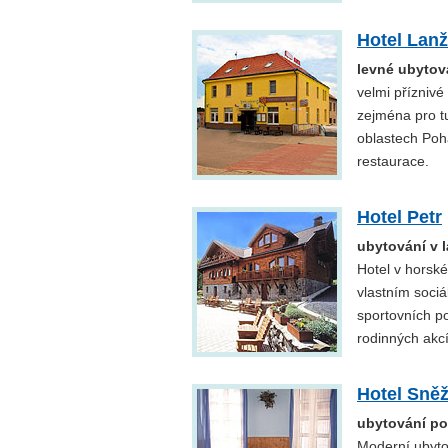
Hotel Lan
levné ubytov
velmi příznivé
zejména pro tur
oblastech Poha
restaurace.
Hotel Petr
ubytování v
Hotel v horské
vlastním sociá
sportovních po
rodinných akc
Hotel Sněž
ubytování po
Moderní ubyto