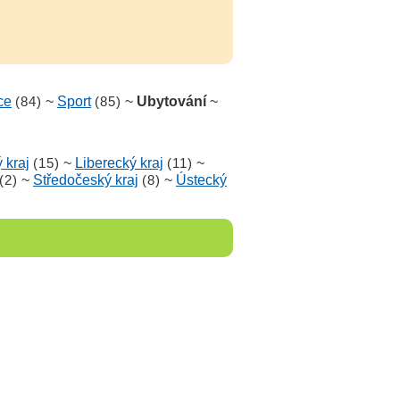
ce
(84)
~
Sport
(85)
~
Ubytování
~
 kraj
(15)
~
Liberecký kraj
(11)
~
(2)
~
Středočeský kraj
(8)
~
Ústecký