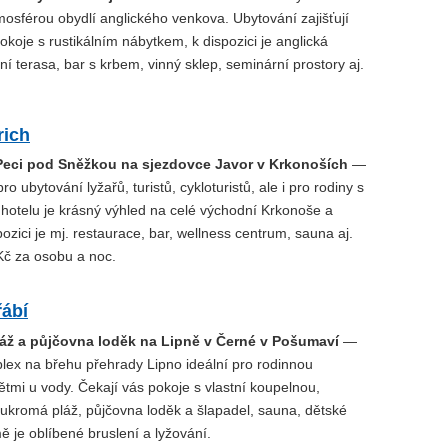
osférou obydlí anglického venkova. Ubytování zajišťují
koje s rustikálním nábytkem, k dispozici je anglická
tní terasa, bar s krbem, vinný sklep, seminární prostory aj.
rich
Peci pod Sněžkou na sjezdovce Javor v Krkonoších
—
o ubytování lyžařů, turistů, cykloturistů, ale i pro rodiny s
 hotelu je krásný výhled na celé východní Krkonoše a
ozici je mj. restaurace, bar, wellness centrum, sauna aj.
č za osobu a noc.
řábí
láž a půjčovna loděk na Lipně v Černé v Pošumaví
—
lex na břehu přehrady Lipno ideální pro rodinnou
tmi u vody. Čekají vás pokoje s vlastní koupelnou,
oukromá pláž, půjčovna loděk a šlapadel, sauna, dětské
mě je oblíbené bruslení a lyžování.