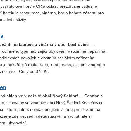
vyšší stolové hory v ČR a oblasti přezdívané vzdušné
í hotelu je restaurace, vinárna, bar a bohaté zázemí pro
axační aktivity.
ss
ování, restaurace a vinárna v obci Lechovice
—
 rodinného typu nabízející ubytování v rodinném apartmá,
odkrovních pokojích s vlastním sociálním zařízením.
u je nekuřácká restaurace, letní terasa, sklepní vinárna a
ůzné akce. Ceny od 375 Kč.
lep
nný sklep ve vinařské obci Nový Šaldorf
— Penzion s
em, situovaný ve vinařské obci Nový Šaldorf-Sedlešovice
čce, která patří k nejmalebnějším vinařským uličkám na
žijete zde nevšední degustaci vín a vychutnáte si
rní ubytování.