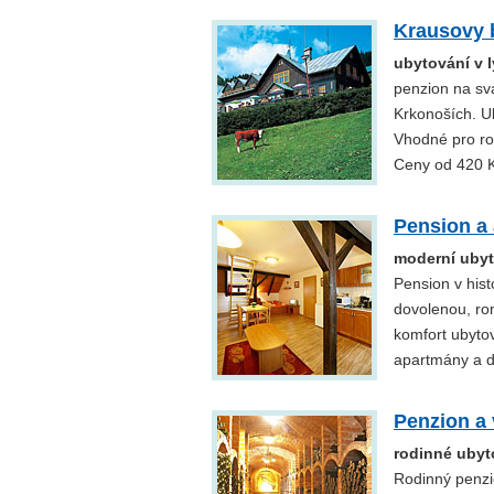
Krausovy 
ubytování v 
penzion na sv
Krkonoších. Ub
Vhodné pro rod
Ceny od 420 K
Pension a
moderní ubyt
Pension v his
dovolenou, rom
komfort ubytov
apartmány a d
Penzion a 
rodinné ubyt
Rodinný penzi