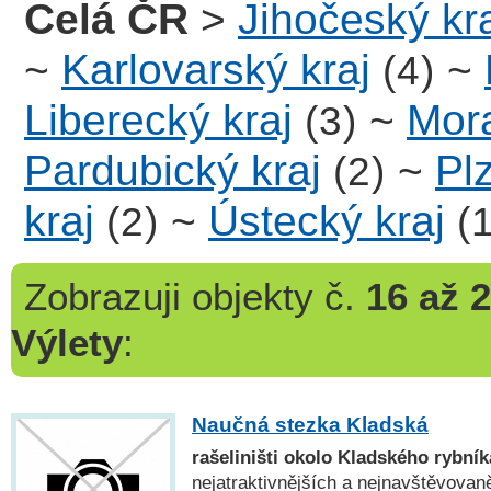
Celá ČR
>
Jihočeský kr
~
Karlovarský kraj
~
(4)
Liberecký kraj
~
Mora
(3)
Pardubický kraj
~
Pl
(2)
kraj
~
Ústecký kraj
(2)
(
Zobrazuji
objekty č.
16 až 
Výlety
:
Naučná stezka Kladská
rašeliništi okolo Kladského rybník
nejatraktivnějších a nejnavštěvova