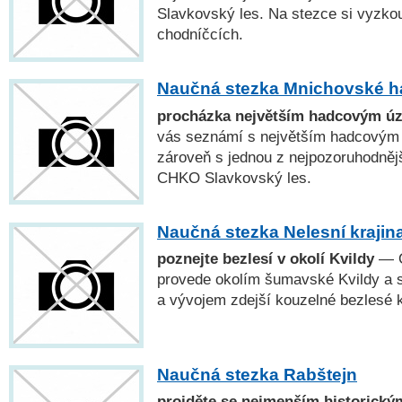
Slavkovský les. Na stezce si vyzko
chodníčcích.
Naučná stezka Mnichovské h
procházka největším hadcovým ú
vás seznámí s největším hadcovým
zároveň s jednou z nejpozoruhodnějš
CHKO Slavkovský les.
Naučná stezka Nelesní krajin
poznejte bezlesí v okolí Kvildy
— O
provede okolím šumavské Kvildy a 
a vývojem zdejší kouzelné bezlesé k
Naučná stezka Rabštejn
projděte se nejmenším historick