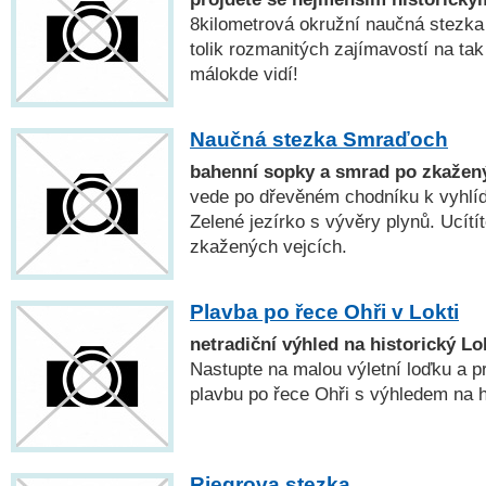
8kilometrová okružní naučná stezka
tolik rozmanitých zajímavostí na ta
málokde vidí!
Naučná stezka Smraďoch
bahenní sopky a smrad po zkažený
vede po dřevěném chodníku k vyhlí
Zelené jezírko s vývěry plynů. Ucítí
zkažených vejcích.
Plavba po řece Ohři v Lokti
netradiční výhled na historický Lo
Nastupte na malou výletní loďku a p
plavbu po řece Ohři s výhledem na h
Riegrova stezka