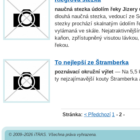
naučná stezka údolím řeky Jizery 
dlouhá naučná stezka, vedoucí ze S
stezky prochází skalnatým údolím ře
vylámaná ve skále. Nejatraktivnějš
kaňon, zpřístupněný visutou lávkou
řekou.
To nejlepší ze Štramberka
poznávací okružní výlet
— Na 5,5 k
ty nejzajímavější kouty Štramberka a
Stránka:
< Předchozí
1
- 2 -
© 2009–2026 iTRAS. Všechna práva vyhrazena.