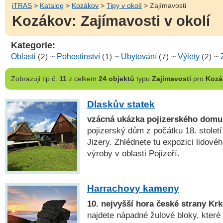
iTRAS
>
Katalog
>
Kozákov
>
Tipy v okolí
> Zajímavosti
Kozákov: Zajímavosti v okolí
Kategorie:
Oblasti
(2)
~
Pohostinství
(1)
~
Ubytování
(7)
~
Výlety
(2)
~
Zobrazuji
tip č.
11
z celkem
24 objektů
typu
Zajímavosti
pro
Kozá
Dlaskův statek
vzácná ukázka pojizerského domu
pojizerský dům z počátku 18. stolet
Jizery. Zhlédnete tu expozici lidové
výroby v oblasti Pojizeří.
Harrachovy kameny
10. nejvyšší hora české strany Kr
najdete nápadné žulové bloky, které