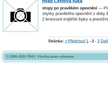
Hrad Čertova ruka
stopy po pravěkém opevnění
— Pís
zbytky pravěkého opevnění z doby ž
2 bronzové trojbřité šipky a prestižn
Stránka:
< Předchozí
1
- 2 -
3
Dalš
© 2009–2026 iTRAS. Všechna práva vyhrazena.