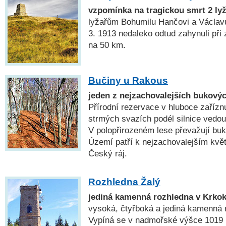
vzpomínka na tragickou smrt 2 ly
lyžařům Bohumilu Hančovi a Václavu 
3. 1913 nedaleko odtud zahynuli při
na 50 km.
Bučiny u Rakous
jeden z nejzachovalejších bukovýc
Přírodní rezervace v hluboce zařízn
strmých svazích podél silnice vedo
V polopřirozeném lese převažují buk
Území patří k nejzachovalejším kv
Český ráj.
Rozhledna Žalý
jediná kamenná rozhledna v Krko
vysoká, čtyřboká a jediná kamenná 
Vypíná se v nadmořské výšce 1019 