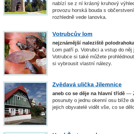
nabízí se z ní krásný kruhový výhled
provozu horská bouda s občerstven
rozhledně vede lanovka.
Votrubcův lom
nejznámější naleziště polodrahok
Lom patří p. Votrubci a vstup do něj 
Votrubce si také můžete prohlédnou
si vybrousit vlastní nálezy.
Zvědavá ulička Jilemnice
aneb co se děje na hlavní třídě
— Z
posunuty o jednu okenní osu blíže d
jejich obyvatelé vidět vše, co se dělo