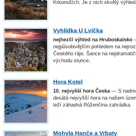
Krkonoších. Je z nich skvělý výhled
Vyhlídka U Lvíčka
nejhezčí výhled na Hruboskalsko
—
nejpůsobivějším pohledem na nejroz
Českého ráje. Šance na nejdramatičtě
východu slunce.
Hora Kotel
10. nejvyšší hora Česka
— S nadmo
desátá nejvyšší hora na našem úze
leží záhadná Růženčina zahrádka.
Mohyla Hanče a Vrbaty