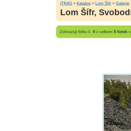
iTRAS
>
Katalog
>
Lom Šífr
>
Galerie
Lom Šífr, Svobo
Zobrazuji
fotku č.
4
z celkem
5 fotek
v 