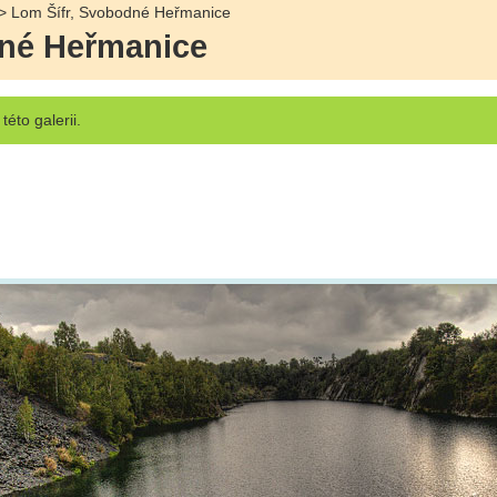
> Lom Šífr, Svobodné Heřmanice
dné Heřmanice
této galerii.