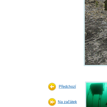
Předchozí
Na začátek