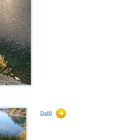
Další