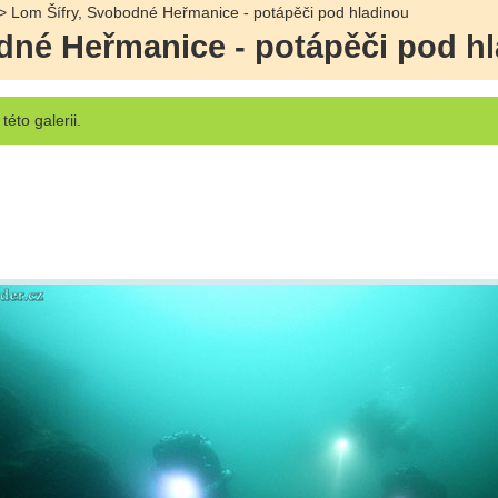
> Lom Šífry, Svobodné Heřmanice - potápěči pod hladinou
dné Heřmanice - potápěči pod h
této galerii.