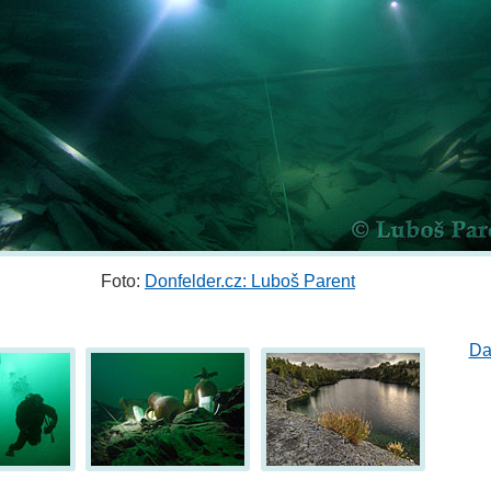
Foto:
Donfelder.cz: Luboš Parent
Da