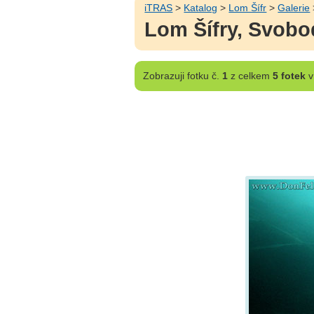
iTRAS
>
Katalog
>
Lom Šífr
>
Galerie
Lom Šífry, Svobo
Zobrazuji
fotku č.
1
z celkem
5 fotek
v 