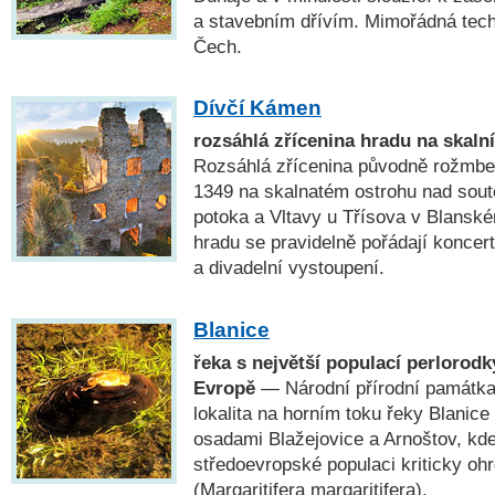
a stavebním dřívím. Mimořádná tech
Čech.
Dívčí Kámen
rozsáhlá zřícenina hradu na skaln
Rozsáhlá zřícenina původně rožmbe
1349 na skalnatém ostrohu nad so
potoka a Vltavy u Třísova v Blanské
hradu se pravidelně pořádají koncert
a divadelní vystoupení.
Blanice
řeka s největší populací perlorodky
Evropě
— Národní přírodní památk
lokalita na horním toku řeky Blanic
osadami Blažejovice a Arnoštov, kde 
středoevropské populaci kriticky oh
(Margaritifera margaritifera).