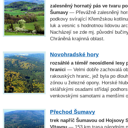
zalesněný hornatý pás ve tvaru p
Šumavy
— Převážně zalesněný horn
podkovy svírající Křemžskou kotlinu
luk a vesnic s hodnotnou lidovou a
Nacházejí se zde mj. původní bučin
Chráněná krajinná oblast.
Novohradské hory
rozsáhlé a téměř neosídlené lesy 
hranici
— Velmi dobře zachovalá obl
rakouských hranic, jež byla po dlou
zónou u železné opony. Horské hlub
sklářskými osadami střídají podhors
venkovskými samotami a menšími o
Přechod Šumavy
trek napříč Šumavou od Hojsovy S
Vltavou
— 153 km trasa národním 