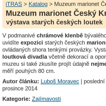
iTRAS
>
Katalog
> Muzeum marionet Č
Muzeum marionet Český K
výstava starých českých loutek
V podmanivé
chrámové klenbě
bývalého 
uvidíte
expozici
starých českých
marione
ovládaných shora tenkými provázky. Vyst
loutková divadla
včetně dekorací a opon 
muzeu si také zkusíte projít údajně
nejme
měří pouhých 80 cm.
Autor článku:
Luboš Moravec
| poslední 
prosince 2014
Kategorie:
Zajímavosti