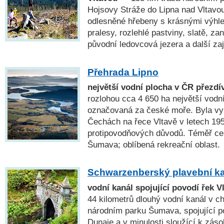
Hojsovy Stráže do Lipna nad Vltavou
odlesněné hřebeny s krásnými výhl
pralesy, rozlehlé pastviny, slatě, za
původní ledovcová jezera a další za
Přehrada Lipno
největší vodní plocha v ČR přezd
rozlohou cca 4 650 ha největší vodn
označovaná za české moře. Byla vy
Čechách na řece Vltavě v letech 19
protipovodňových důvodů. Téměř c
Šumava; oblíbená rekreační oblast.
Schwarzenberský plavební k
vodní kanál spojující povodí řek V
44 kilometrů dlouhý vodní kanál v ch
národním parku Šumava, spojující p
Dunaje a v minulosti sloužící k zás