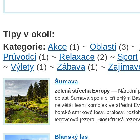
Tipy v okolí:
Kategorie:
Akce
~
Oblasti
~
(1)
(3)
Průvodci
~
Relaxace
~
Sport
(1)
(2)
~
Výlety
~
Zábava
~
Zajímavo
(1)
(1)
Šumava
zelená střecha Evropy
— Národní p
oblast Šumava spolu s přilehlým Ba
největší lesní komplex ve střední E
horské smrkové lesy, pralesy, rozleh
ledovcová jezera. Biosférická rez
Blanský les