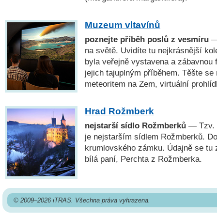
Muzeum vltavínů
poznejte příběh poslů z vesmíru
—
na světě. Uvidíte tu nejkrásnější kol
byla veřejně vystavena a zábavnou 
jejich tajuplným příběhem. Těšte se
meteoritem na Zem, virtuální prohlíd
Hrad Rožmberk
nejstarší sídlo Rožmberků
— Tzv. r
je nejstarším sídlem Rožmberků. Do
krumlovského zámku. Údajně se tu z
bílá paní, Perchta z Rožmberka.
© 2009–2026 iTRAS. Všechna práva vyhrazena.