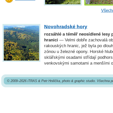
Všechn
Novohradské hory
rozsáhlé a téměř neosídlené lesy 
hranici
— Velmi dobře zachovalá obl
rakouských hranic, jež byla po dlou
zónou u železné opony. Horské hlub
sklářskými osadami střídají podhors
venkovskými samotami a menšími o
© 2009–2026 iTRAS & Petr Hnilička, photo & graphic studio. Všechna p