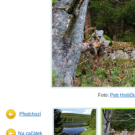
Foto:
Petr Hnilič
Předchozí
Na začátek