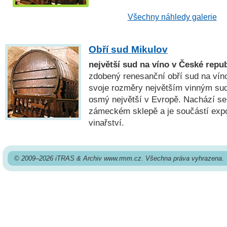
Všechny náhledy galerie
Obří sud Mikulov
největší sud na víno v České repub
zdobený renesanční obří sud na víno
svoje rozměry největším vinným su
osmý největší v Evropě. Nachází s
zámeckém sklepě a je součástí expo
vinařství.
© 2009–2026 iTRAS & Archiv www.rmm.cz. Všechna práva vyhrazena.