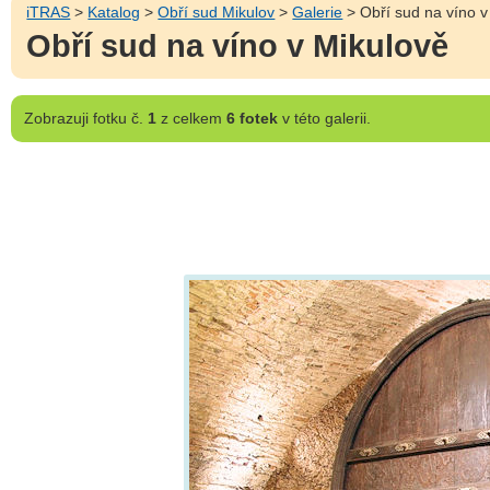
iTRAS
>
Katalog
>
Obří sud Mikulov
>
Galerie
> Obří sud na víno v
Obří sud na víno v Mikulově
Zobrazuji
fotku č.
1
z celkem
6 fotek
v této galerii.