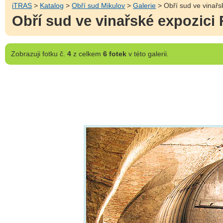
iTRAS
>
Katalog
>
Obří sud Mikulov
>
Galerie
> Obří sud ve vinařs
Obří sud ve vinařské expozici
Zobrazuji
fotku č.
4
z celkem
6 fotek
v této galerii.