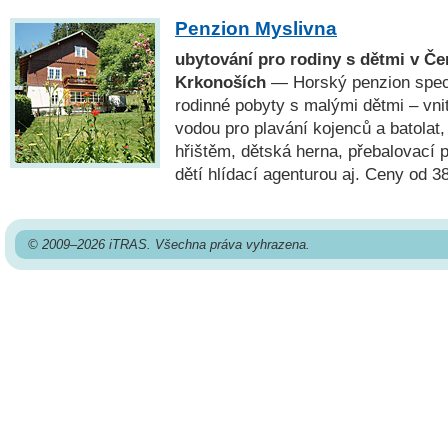
Penzion Myslivna
ubytování pro rodiny s dětmi v Č
Krkonoších
— Horský penzion speci
rodinné pobyty s malými dětmi – vni
vodou pro plavání kojenců a batolat
hřištěm, dětská herna, přebalovací pu
dětí hlídací agenturou aj. Ceny od 3
© 2009–2026 iTRAS. Všechna práva vyhrazena.