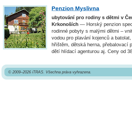
Penzion Myslivna
ubytování pro rodiny s dětmi v Č
Krkonoších
— Horský penzion speci
rodinné pobyty s malými dětmi – vni
vodou pro plavání kojenců a batolat
hřištěm, dětská herna, přebalovací pu
dětí hlídací agenturou aj. Ceny od 3
© 2009–2026 iTRAS. Všechna práva vyhrazena.