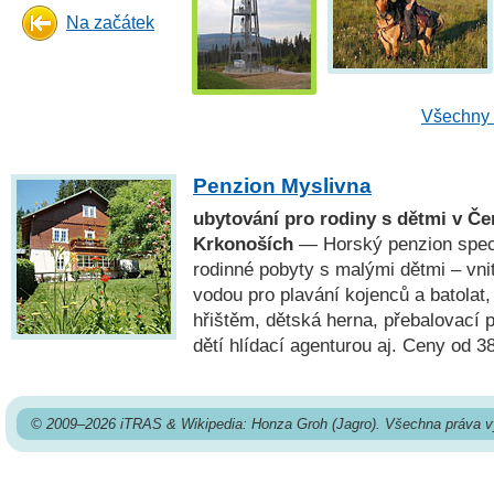
Na začátek
Všechny 
Penzion Myslivna
ubytování pro rodiny s dětmi v Č
Krkonoších
— Horský penzion speci
rodinné pobyty s malými dětmi – vni
vodou pro plavání kojenců a batolat
hřištěm, dětská herna, přebalovací pu
dětí hlídací agenturou aj. Ceny od 3
© 2009–2026 iTRAS & Wikipedia: Honza Groh (Jagro). Všechna práva v