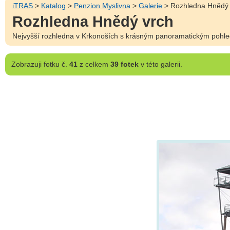
iTRAS
>
Katalog
>
Penzion Myslivna
>
Galerie
> Rozhledna Hnědý 
Rozhledna Hnědý vrch
Nejvyšší rozhledna v Krkonoších s krásným panoramatickým pohle
Zobrazuji
fotku č.
41
z celkem
39 fotek
v této galerii.