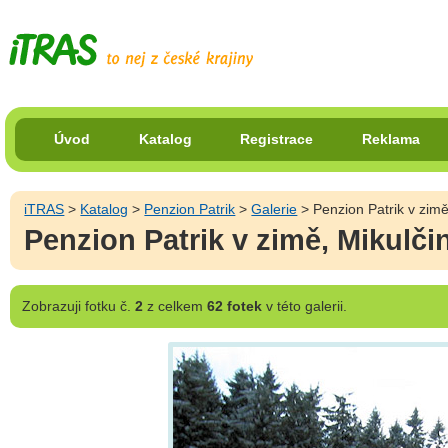
Úvod
Katalog
Registrace
Reklama
iTRAS
>
Katalog
>
Penzion Patrik
>
Galerie
> Penzion Patrik v zimě,
Penzion Patrik v zimě, Mikulčin
Zobrazuji
fotku č.
2
z celkem
62 fotek
v této galerii.