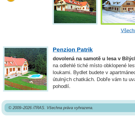
Všechn
Penzion Patrik
dovolená na samotě u lesa v Bílý
na odlehlé tiché místo obklopené le
loukami. Bydlet budete v apartmáne
útulných chatkách. Dobře vám tu uva
pohodlí.
© 2009–2026 iTRAS. Všechna práva vyhrazena.