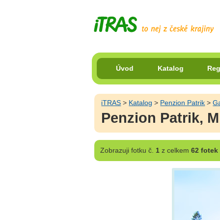
Úvod
Katalog
Reg
iTRAS
>
Katalog
>
Penzion Patrik
>
Ga
Penzion Patrik, M
Zobrazuji
fotku č.
1
z celkem
62 fotek