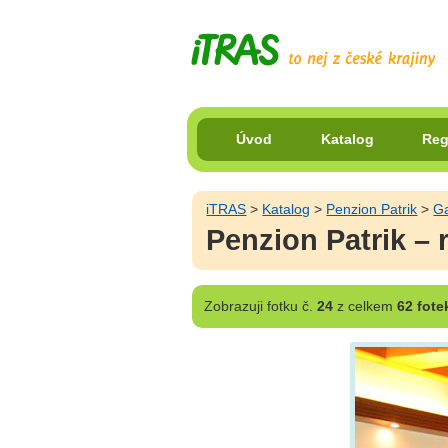
Úvod
Katalog
Reg
iTRAS
>
Katalog
>
Penzion Patrik
>
Ga
Penzion Patrik – 
Zobrazuji
fotku č.
24
z celkem
62 fote