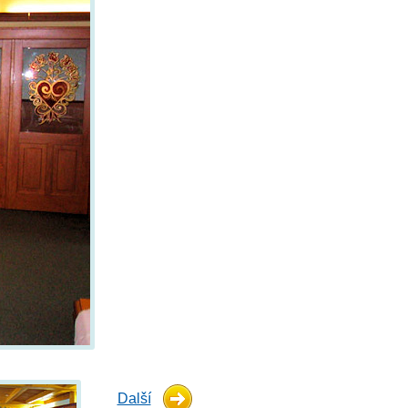
Další