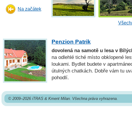
Na začátek
Všechn
Penzion Patrik
dovolená na samotě u lesa v Bílý
na odlehlé tiché místo obklopené le
loukami. Bydlet budete v apartmáne
útulných chatkách. Dobře vám tu uva
pohodlí.
© 2009–2026 iTRAS & Kment Milan. Všechna práva vyhrazena.