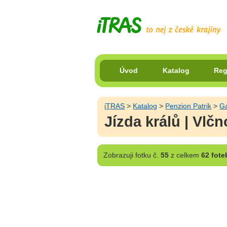
Úvod
Katalog
Reg
iTRAS
>
Katalog
>
Penzion Patrik
>
Ga
Jízda králů | Vlč
Zobrazuji
fotku č.
55
z celkem
62 fote