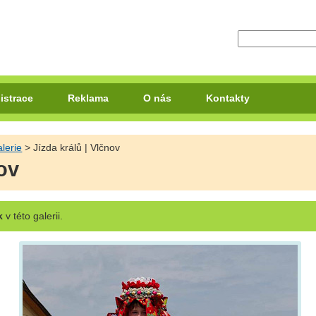
istrace
Reklama
O nás
Kontakty
lerie
> Jízda králů | Vlčnov
nov
k
v této galerii.