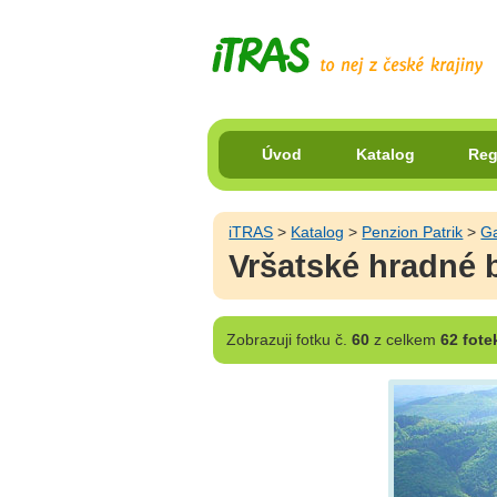
Úvod
Katalog
Reg
iTRAS
>
Katalog
>
Penzion Patrik
>
Ga
Vršatské hradné b
Zobrazuji
fotku č.
60
z celkem
62 fote