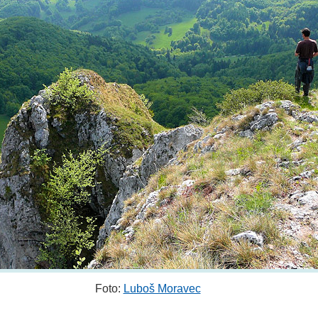
Foto:
Luboš Moravec