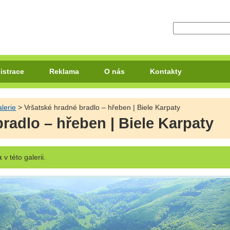
istrace
Reklama
O nás
Kontakty
lerie
> Vršatské hradné bradlo – hřeben | Biele Karpaty
radlo – hřeben | Biele Karpaty
k
v této galerii.