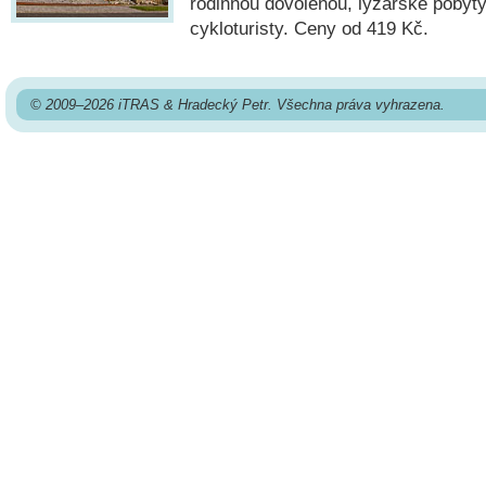
rodinnou dovolenou, lyžařské pobyty,
cykloturisty. Ceny od 419 Kč.
© 2009–2026 iTRAS & Hradecký Petr. Všechna práva vyhrazena.