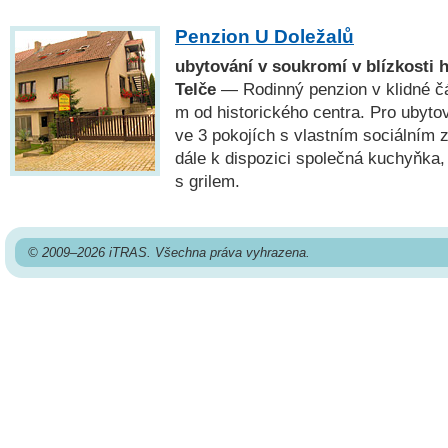
Penzion U Doležalů
ubytování v soukromí v blízkosti 
Telče
— Rodinný penzion v klidné čá
m od historického centra. Pro ubytov
ve 3 pokojích s vlastním sociálním 
dále k dispozici společná kuchyňka, 
s grilem.
© 2009–2026 iTRAS. Všechna práva vyhrazena.