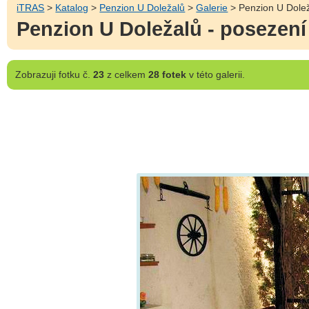
iTRAS
>
Katalog
>
Penzion U Doležalů
>
Galerie
> Penzion U Dolež
Penzion U Doležalů - posezen
Zobrazuji
fotku č.
23
z celkem
28 fotek
v této galerii.