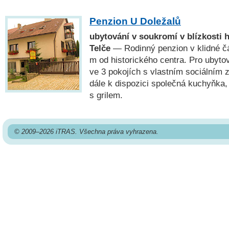
Penzion U Doležalů
ubytování v soukromí v blízkosti 
Telče
— Rodinný penzion v klidné čá
m od historického centra. Pro ubytov
ve 3 pokojích s vlastním sociálním 
dále k dispozici společná kuchyňka, 
s grilem.
© 2009–2026 iTRAS. Všechna práva vyhrazena.