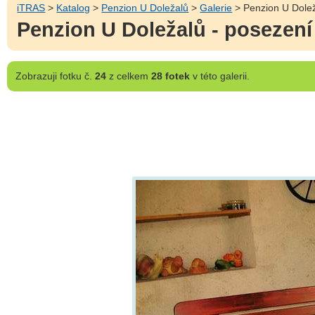
iTRAS
>
Katalog
>
Penzion U Doležalů
>
Galerie
> Penzion U Dolež
Penzion U Doležalů - posezen
Zobrazuji
fotku č.
24
z celkem
28 fotek
v této galerii.